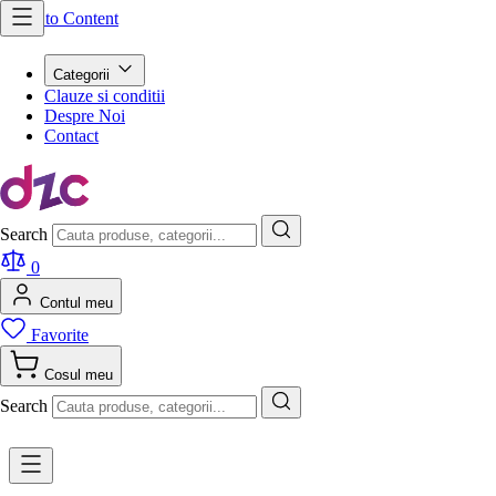
Skip to Content
Categorii
Clauze si conditii
Despre Noi
Contact
Search
0
Contul meu
Favorite
Cosul meu
Search