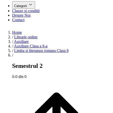
Categorii
Clauze si conditii
Despre Noi
Contact
Home
/
Librarie online
/
Auxiliare
/
Auxiliare Clasa a 8-a
/
Limba si literatura romana Clasa 8
/
Semestrul 2
0-0 din 0