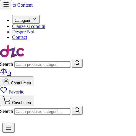
Skip to Content
Categorii
Clauze si conditii
Despre Noi
Contact
Search
0
Contul meu
Favorite
Cosul meu
Search