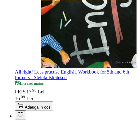
All right! Let's practise English. Workbook for 5th and 6th
formers - Steluta Istratescu
Livrare: maine
98
.
PRP: 17
Lei
99
.
16
Lei
Adauga in cos