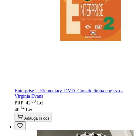
Enterprise 2, Elementary. DVD. Curs de limba engleza -
Virginia Evans
00
.
PRP: 42
Lei
74
.
40
Lei
Adauga in cos