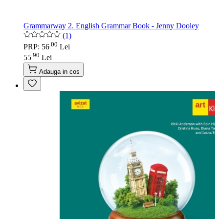
Grammarway 2. English Grammar Book - Jenny Dooley
(1)
00
.
PRP: 56
Lei
90
.
55
Lei
Adauga in cos