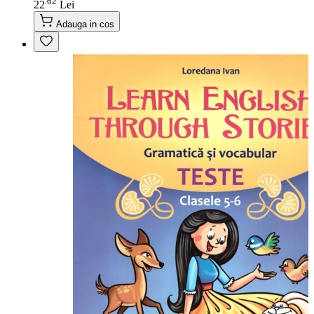
62
.
22
Lei
Adauga in cos