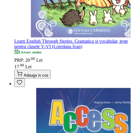
Learn English Through Stories. Gramatica si vocabular, teste
pentru clasele V-VI (Loredana Ivan)
Livrare: maine
00
.
PRP: 20
Lei
99
.
17
Lei
Adauga in cos