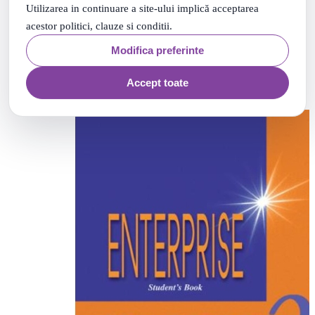
Enterprise 2, Elementary, Workbook, Caietul elevului -
Utilizarea in continuare a site-ului implică acceptarea
Virginia Evans
acestor politici, clauze si conditii.
Livrare: maine
00
.
PRP: 45
Lei
Modifica preferinte
65
.
42
Lei
Adauga in cos
Accept toate