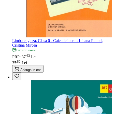
Limba engleza. Clasa 6 - Caiet de lucru - Liliana Putinei,
Cristina Mircea
Livrare: maine
63
.
PRP: 37
Lei
80
.
35
Lei
Adauga in cos