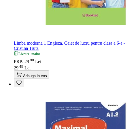
Limba moderna 1 Engleza. Caiet de lucru pentru clasa a 6-a -
Cristina Truta
Livrare: maine
90
.
PRP: 29
Lei
49
.
29
Lei
Adauga in cos