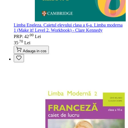
Limba Engleza. Caietul elevului clasa a 6-a. Limba moderna
1 (Make it! Level 2. Workbook) - Clare Kennedy
00
.
PRP: 42
Lei
70
.
35
Lei
Adauga in cos