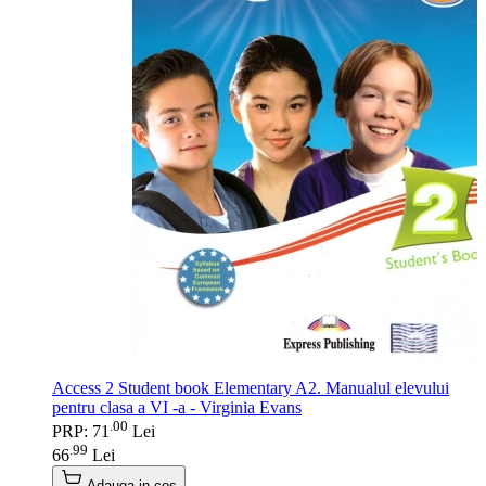
Access 2 Student book Elementary A2. Manualul elevului
pentru clasa a VI -a - Virginia Evans
00
.
PRP: 71
Lei
99
.
66
Lei
Adauga in cos