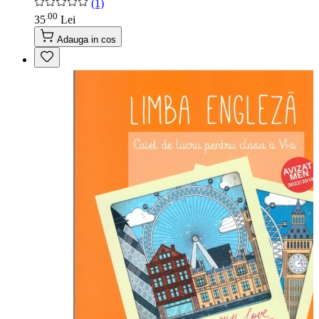
(1)
00
.
35
Lei
Adauga in cos