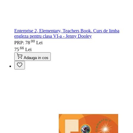
Enterprise 2, Elementary, Teachers Book. Curs de limba
engleza pentru clasa VI-a - Jenny Dooley
00
.
PRP: 78
Lei
66
.
75
Lei
Adauga in cos