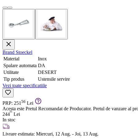
Brand
Stoeckel
Material
Inox
Spalare automata
DA
Utilitate
DESERT
Tip produs
Ustensile servire
Vezi toate specificatiile
56
PRP: 251
Lei
Acesta este Pretul Recomandat de Producator. Pretul de vanzare al prod
01
244
Lei
In stoc
Livrare estimata:
Miercuri, 12 Aug. - Joi, 13 Aug.