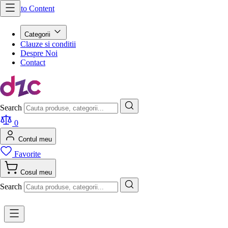
Skip to Content
Categorii
Clauze si conditii
Despre Noi
Contact
Search
0
Contul meu
Favorite
Cosul meu
Search