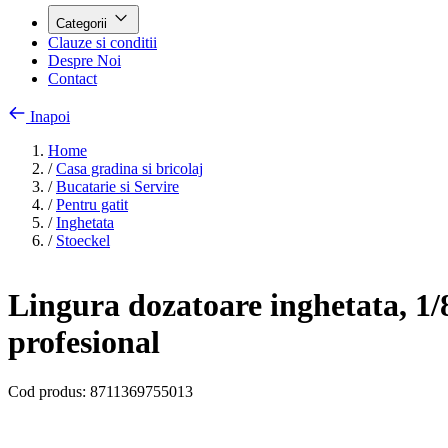
Categorii
Clauze si conditii
Despre Noi
Contact
Inapoi
Home
/
Casa gradina si bricolaj
/
Bucatarie si Servire
/
Pentru gatit
/
Inghetata
/
Stoeckel
Lingura dozatoare inghetata, 1/8
profesional
Cod produs:
8711369755013