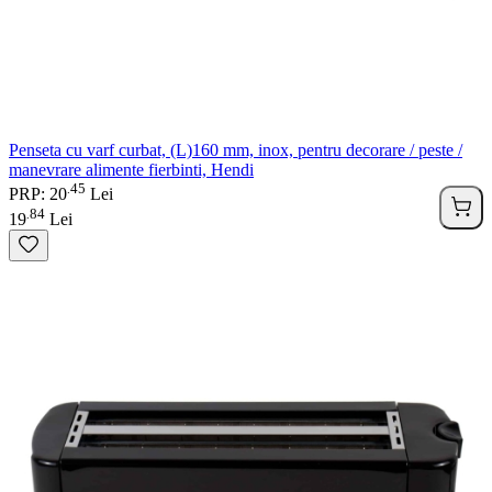
Penseta cu varf curbat, (L)160 mm, inox, pentru decorare / peste /
manevrare alimente fierbinti, Hendi
45
.
PRP: 20
Lei
84
.
19
Lei