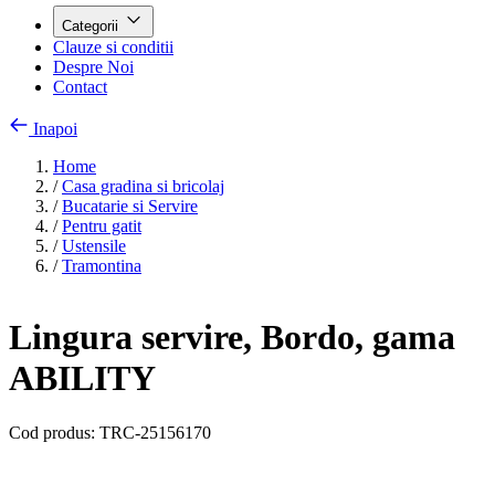
Categorii
Clauze si conditii
Despre Noi
Contact
Inapoi
Home
/
Casa gradina si bricolaj
/
Bucatarie si Servire
/
Pentru gatit
/
Ustensile
/
Tramontina
Lingura servire, Bordo, gama
ABILITY
Cod produs:
TRC-25156170