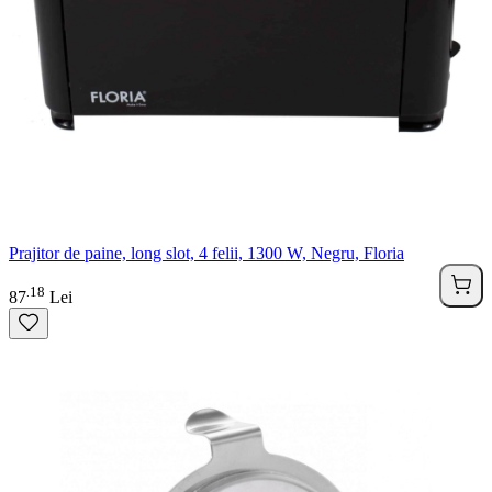
Prajitor de paine, long slot, 4 felii, 1300 W, Negru, Floria
18
.
87
Lei