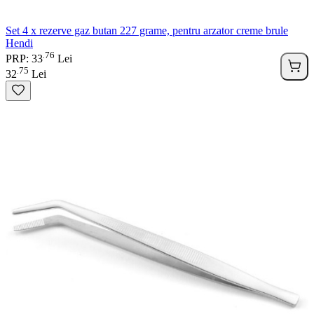
Set 4 x rezerve gaz butan 227 grame, pentru arzator creme brule
Hendi
76
.
PRP: 33
Lei
75
.
32
Lei