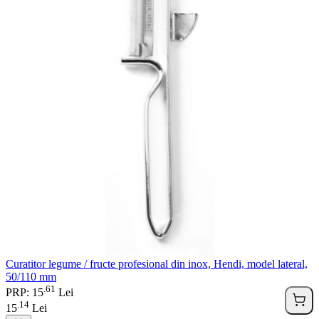
Curatitor legume / fructe profesional din inox, Hendi, model lateral,
50/110 mm
61
.
PRP: 15
Lei
14
.
15
Lei