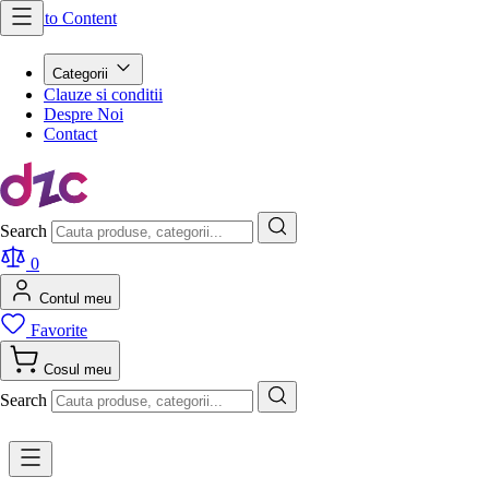
Skip to Content
Categorii
Clauze si conditii
Despre Noi
Contact
Search
0
Contul meu
Favorite
Cosul meu
Search