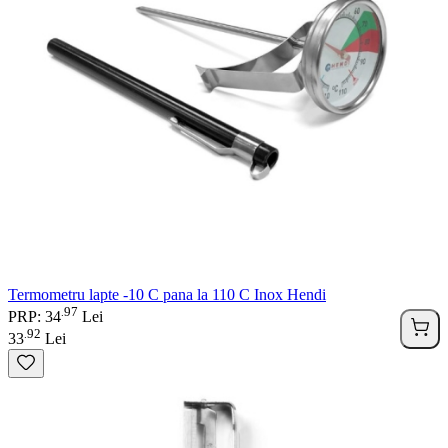
Termometru lapte -10 C pana la 110 C Inox Hendi
97
.
PRP: 34
Lei
92
.
33
Lei