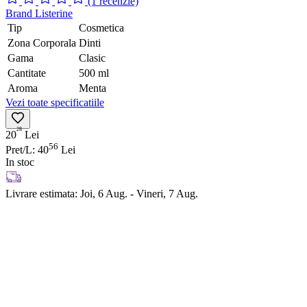
(1 recenzie)
Brand
Listerine
Tip
Cosmetica
Zona Corporala
Dinti
Gama
Clasic
Cantitate
500 ml
Aroma
Menta
Vezi toate specificatiile
28
20
Lei
56
Pret/L: 40
Lei
In stoc
Livrare estimata:
Joi, 6 Aug. - Vineri, 7 Aug.