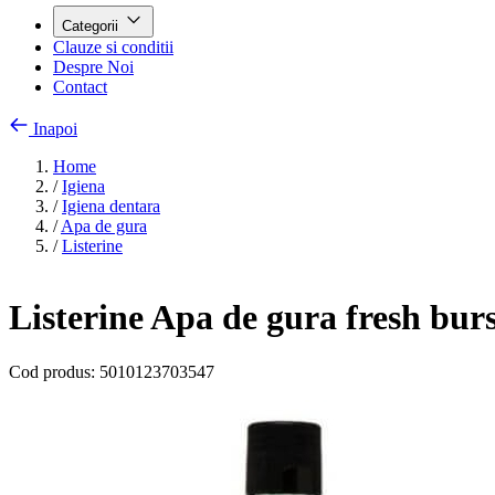
Categorii
Clauze si conditii
Despre Noi
Contact
Inapoi
Home
/
Igiena
/
Igiena dentara
/
Apa de gura
/
Listerine
Listerine Apa de gura fresh burs
Cod produs:
5010123703547