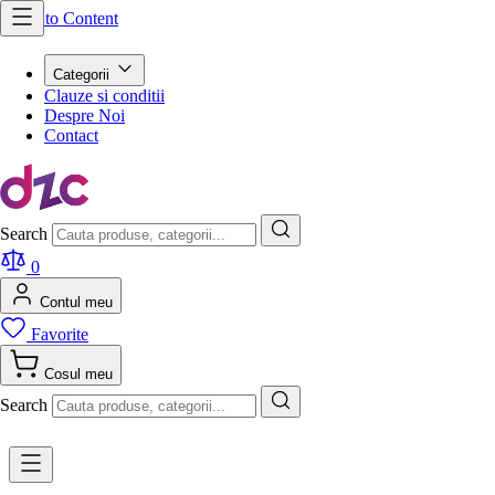
Skip to Content
Categorii
Clauze si conditii
Despre Noi
Contact
Search
0
Contul meu
Favorite
Cosul meu
Search