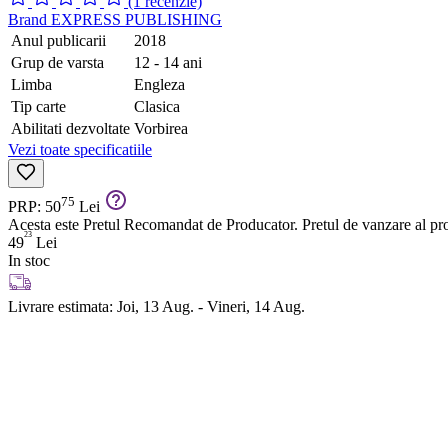
(1 recenzie)
Brand
EXPRESS PUBLISHING
Anul publicarii
2018
Grup de varsta
12 - 14 ani
Limba
Engleza
Tip carte
Clasica
Abilitati dezvoltate
Vorbirea
Vezi toate specificatiile
75
PRP: 50
Lei
Acesta este Pretul Recomandat de Producator. Pretul de vanzare al prod
23
49
Lei
In stoc
Livrare estimata:
Joi, 13 Aug. - Vineri, 14 Aug.