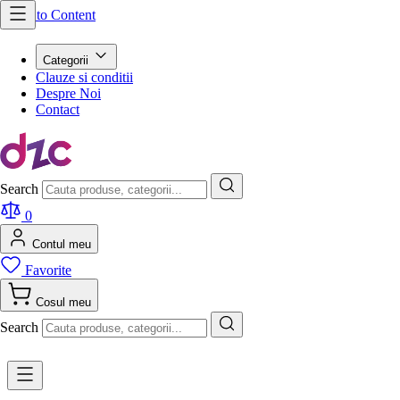
Skip to Content
Categorii
Clauze si conditii
Despre Noi
Contact
Search
0
Contul meu
Favorite
Cosul meu
Search