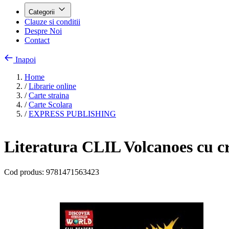
Categorii
Clauze si conditii
Despre Noi
Contact
Inapoi
Home
/
Librarie online
/
Carte straina
/
Carte Scolara
/
EXPRESS PUBLISHING
Literatura CLIL Volcanoes cu c
Cod produs:
9781471563423