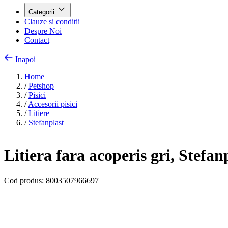
Categorii
Clauze si conditii
Despre Noi
Contact
Inapoi
Home
/
Petshop
/
Pisici
/
Accesorii pisici
/
Litiere
/
Stefanplast
Litiera fara acoperis gri, Stef
Cod produs:
8003507966697