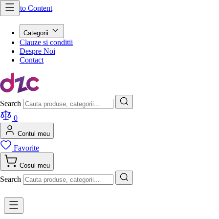
Skip to Content
Categorii
Clauze si conditii
Despre Noi
Contact
Search
0
Contul meu
Favorite
Cosul meu
Search