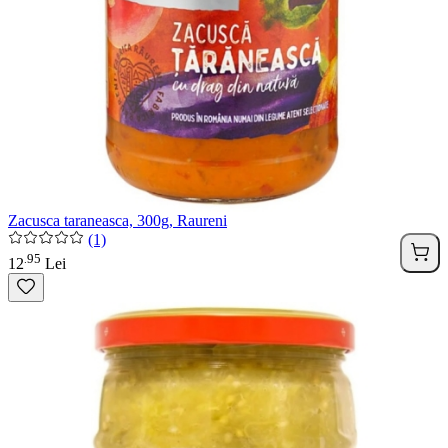
Zacusca taraneasca, 300g, Raureni
(1)
95
.
12
Lei