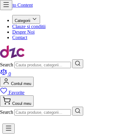
Skip to Content
Categorii
Clauze si conditii
Despre Noi
Contact
Search
0
Contul meu
Favorite
Cosul meu
Search