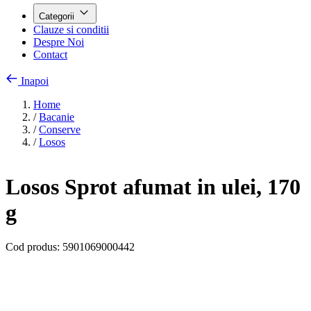
Categorii
Clauze si conditii
Despre Noi
Contact
Inapoi
Home
/
Bacanie
/
Conserve
/
Losos
Losos Sprot afumat in ulei, 170
g
Cod produs:
5901069000442