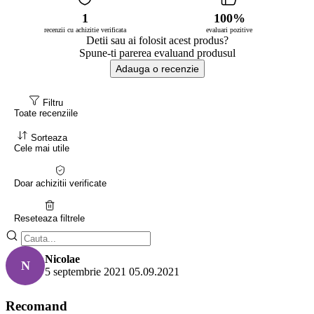
1
100%
recenzii cu achizitie verificata
evaluari pozitive
Detii sau ai folosit acest produs?
Spune-ti parerea evaluand produsul
Adauga o recenzie
Filtru
Toate recenziile
Sorteaza
Cele mai utile
Doar achizitii verificate
Reseteaza filtrele
Nicolae
N
5 septembrie 2021
05.09.2021
Recomand