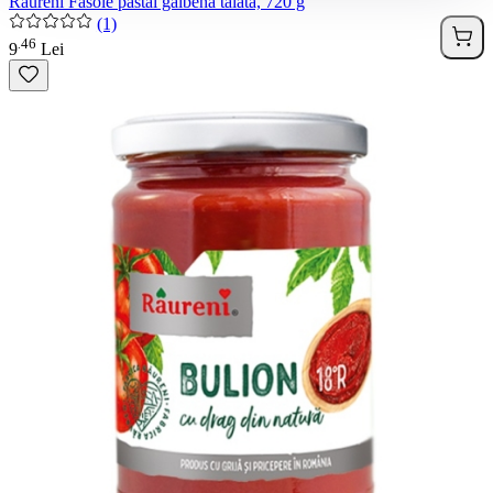
Raureni Fasole pastai galbena taiata, 720 g
(1)
46
.
9
Lei