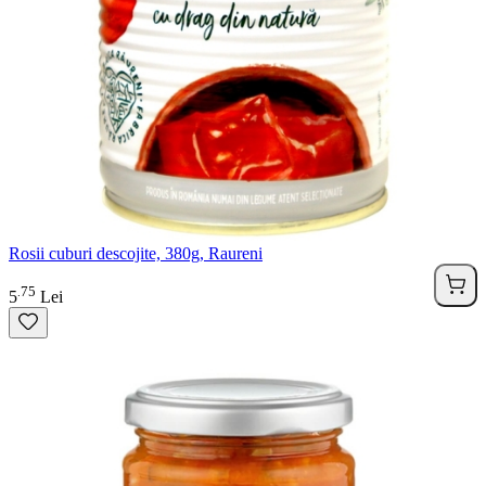
Rosii cuburi descojite, 380g, Raureni
75
.
5
Lei