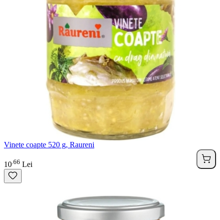
Vinete coapte 520 g, Raureni
66
.
10
Lei