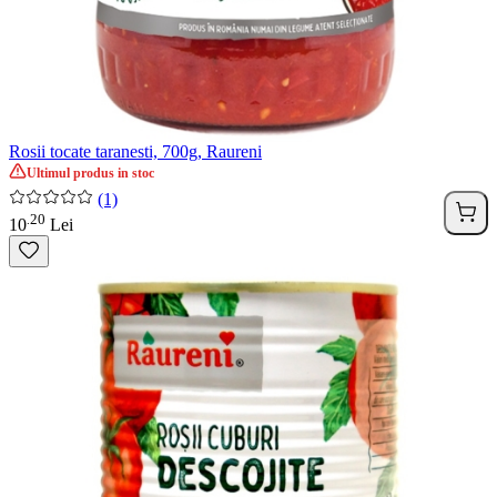
Rosii tocate taranesti, 700g, Raureni
Ultimul produs in stoc
(1)
20
.
10
Lei