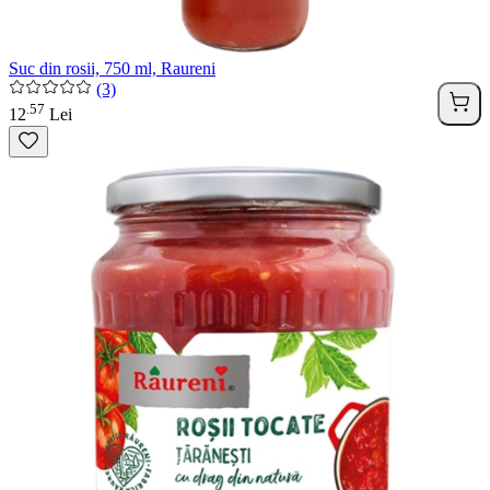
Suc din rosii, 750 ml, Raureni
(3)
57
.
12
Lei