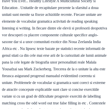
Have You Ever... Healthy Lifestyle A Multicultural Society si
Education . Unitatile de recapitulare prezente la sfarsitul a doua
unitati sunt menite sa fixeze achizitiile recente. Fiecare unitate are
elemente de vocabular gramatica activitati de reading speaking
listening si writing. In fiecare dintre ele elevii si profesorii deopotriva
vor descoperi cu placere componente culturale specifice anglo-
saxone dar si a unor comunitati exotice din Noua Zeelanda India
Africa etc . Nu lipsesc texte bazate pe statistici recente informatii de
genul stiati ca din cele mai erse arii de la curiozitati ale lumii animale
pana la cele legate de biografia unor personalitati reale Malala
Yousafzai sau Mark Zuckerberg. Trecerea de la o unitate la alta este
fireasca asigurand progresul manualul evidentiind coerenta si
unitate. Problemele de vocabular si gramatica sunt corect si extreme
de atractiv concepute explicatiile sunt clare si concise exercitiile
variate si cu un grad de dificultate progresiv exercitii de labelling
matching cross the odd word out true false filling in etc . Contextele