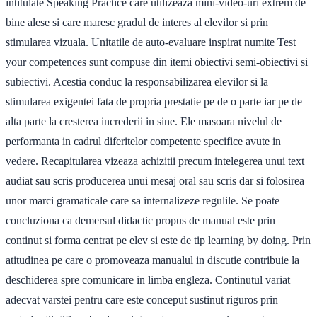
intitulate Speaking Practice care utilizeaza mini-video-uri extrem de
bine alese si care maresc gradul de interes al elevilor si prin
stimularea vizuala. Unitatile de auto-evaluare inspirat numite Test
your competences sunt compuse din itemi obiectivi semi-obiectivi si
subiectivi. Acestia conduc la responsabilizarea elevilor si la
stimularea exigentei fata de propria prestatie pe de o parte iar pe de
alta parte la cresterea increderii in sine. Ele masoara nivelul de
performanta in cadrul diferitelor competente specifice avute in
vedere. Recapitularea vizeaza achizitii precum intelegerea unui text
audiat sau scris producerea unui mesaj oral sau scris dar si folosirea
unor marci gramaticale care sa internalizeze regulile. Se poate
concluziona ca demersul didactic propus de manual este prin
continut si forma centrat pe elev si este de tip learning by doing. Prin
atitudinea pe care o promoveaza manualul in discutie contribuie la
deschiderea spre comunicare in limba engleza. Continutul variat
adecvat varstei pentru care este conceput sustinut riguros prin