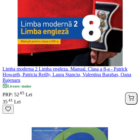
Limba moderna 2 Limba engleza. Manual. Clasa a 8-a - Patrick
Howarth, Patricia Reilly, Laura Stanciu, Valentina Barabas, Oana
Bajenaru
Livrare: maine
85
.
PRP: 52
Lei
41
.
35
Lei