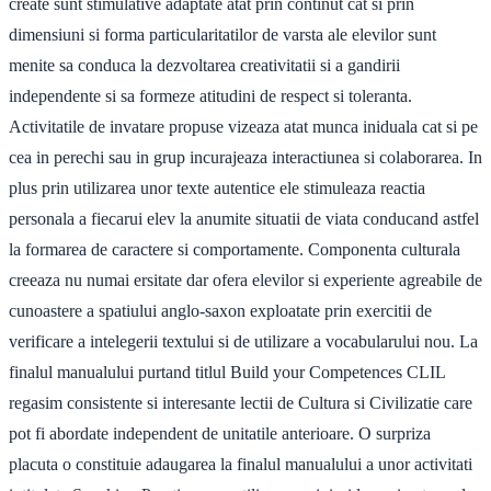
create sunt stimulative adaptate atat prin continut cat si prin
dimensiuni si forma particularitatilor de varsta ale elevilor sunt
menite sa conduca la dezvoltarea creativitatii si a gandirii
independente si sa formeze atitudini de respect si toleranta.
Activitatile de invatare propuse vizeaza atat munca iniduala cat si pe
cea in perechi sau in grup incurajeaza interactiunea si colaborarea. In
plus prin utilizarea unor texte autentice ele stimuleaza reactia
personala a fiecarui elev la anumite situatii de viata conducand astfel
la formarea de caractere si comportamente. Componenta culturala
creeaza nu numai ersitate dar ofera elevilor si experiente agreabile de
cunoastere a spatiului anglo-saxon exploatate prin exercitii de
verificare a intelegerii textului si de utilizare a vocabularului nou. La
finalul manualului purtand titlul Build your Competences CLIL
regasim consistente si interesante lectii de Cultura si Civilizatie care
pot fi abordate independent de unitatile anterioare. O surpriza
placuta o constituie adaugarea la finalul manualului a unor activitati