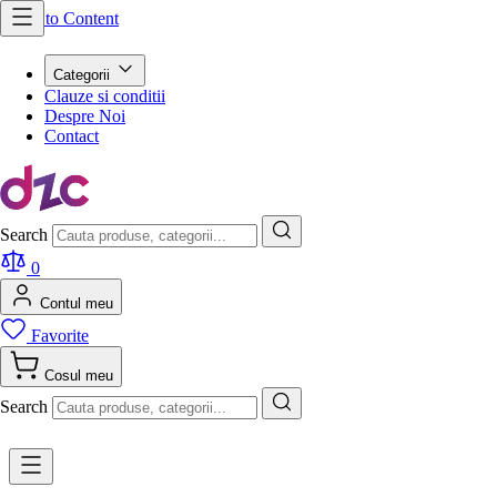
Skip to Content
Categorii
Clauze si conditii
Despre Noi
Contact
Search
0
Contul meu
Favorite
Cosul meu
Search