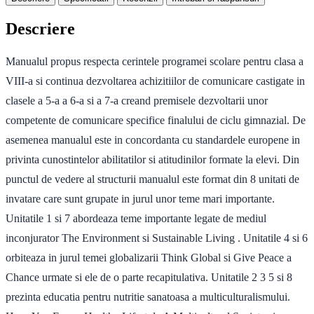
Descriere
Manualul propus respecta cerintele programei scolare pentru clasa a
VIII-a si continua dezvoltarea achizitiilor de comunicare castigate in
clasele a 5-a a 6-a si a 7-a creand premisele dezvoltarii unor
competente de comunicare specifice finalului de ciclu gimnazial. De
asemenea manualul este in concordanta cu standardele europene in
privinta cunostintelor abilitatilor si atitudinilor formate la elevi. Din
punctul de vedere al structurii manualul este format din 8 unitati de
invatare care sunt grupate in jurul unor teme mari importante.
Unitatile 1 si 7 abordeaza teme importante legate de mediul
inconjurator The Environment si Sustainable Living . Unitatile 4 si 6
orbiteaza in jurul temei globalizarii Think Global si Give Peace a
Chance urmate si ele de o parte recapitulativa. Unitatile 2 3 5 si 8
prezinta educatia pentru nutritie sanatoasa a multiculturalismului.