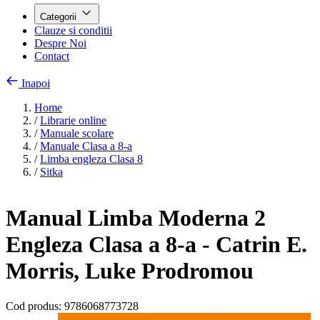
Categorii
Clauze si conditii
Despre Noi
Contact
Inapoi
Home
/
Librarie online
/
Manuale scolare
/
Manuale Clasa a 8-a
/
Limba engleza Clasa 8
/
Sitka
Manual Limba Moderna 2
Engleza Clasa a 8-a - Catrin E.
Morris, Luke Prodromou
Cod produs:
9786068773728