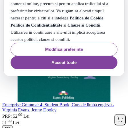
comenzi online, precum si pentru analiza traficului si a
preferintelor vizitatorilor. Va rugam sa alocati timpul
necesar pentru a citi si a intelege
Politica de Cookie
,
Politica de Confidentialitate
si
Clauze si Conditii
.
Utilizarea in continuare a site-ului implică acceptarea
acestor politici, clauze si conditii.
Modifica preferinte
Accept toate
Enterprise Grammar 4, Student Book, Curs de limba engleza -
Virginia Evans, Jenny Dooley
00
.
PRP: 52
Lei
99
.
51
Lei