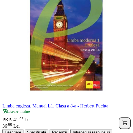
Limba engleza. Manual L1. Clasa a 8-a - Herbert Puchta
Livrare: maine
23
.
PRP: 41
Lei
99
.
36
Lei
Descriere
Specificatii
Recenzii
Intrebari si raspunsuri