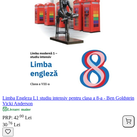
Limba Engleza L1 studiu intensiv pentru clasa a 8-a - Ben Goldstein
Vicki Anderson
Livrare: maine
00
.
PRP: 42
Lei
76
.
30
Lei