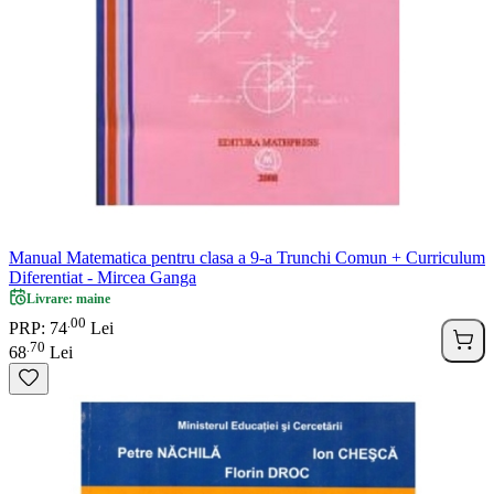
Manual Matematica pentru clasa a 9-a Trunchi Comun + Curriculum
Diferentiat - Mircea Ganga
Livrare: maine
00
.
PRP: 74
Lei
70
.
68
Lei