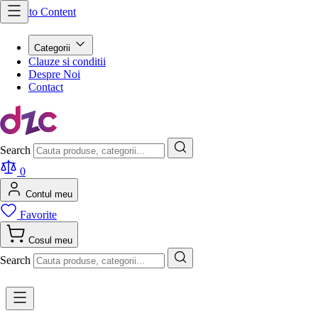
Skip to Content
Categorii
Clauze si conditii
Despre Noi
Contact
Search
0
Contul meu
Favorite
Cosul meu
Search