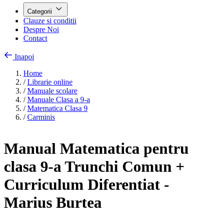
Categorii
Clauze si conditii
Despre Noi
Contact
Inapoi
Home
/
Librarie online
/
Manuale scolare
/
Manuale Clasa a 9-a
/
Matematica Clasa 9
/
Carminis
Manual Matematica pentru
clasa 9-a Trunchi Comun +
Curriculum Diferentiat -
Marius Burtea