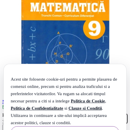
Acest site foloseste cookie-uri pentru a permite plasarea de
comenzi online, precum si pentru analiza traficului si a
preferintelor vizitatorilor. Va rugam sa alocati timpul
necesar pentru a citi si a intelege
Politica de Cookie
,
Matematica. Manual pentru clasa a IX-a - Petre Nachila
Livrare: maine
Politica de Confidentialitate
si
Clauze si Conditii
.
00
.
Utilizarea in continuare a site-ului implică acceptarea
PRP: 40
Lei
99
.
33
Lei
acestor politici, clauze si conditii.