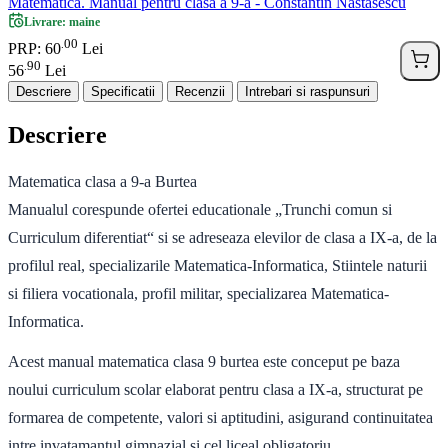
Matematica. Manual pentru clasa a 9-a - Constantin Nastasescu
Livrare: maine
00
.
PRP: 60
Lei
90
.
56
Lei
Descriere
Specificatii
Recenzii
Intrebari si raspunsuri
Descriere
Matematica clasa a 9-a Burtea
Manualul corespunde ofertei educationale „Trunchi comun si
Curriculum diferentiat“ si se adreseaza elevilor de clasa a IX-a, de la
profilul real, specializarile Matematica-Informatica, Stiintele naturii
si filiera vocationala, profil militar, specializarea Matematica-
Informatica.
Acest manual matematica clasa 9 burtea este conceput pe baza
noului curriculum scolar elaborat pentru clasa a IX-a, structurat pe
formarea de competente, valori si aptitudini, asigurand continuitatea
intre invatamantul gimnazial si cel liceal obligatoriu.