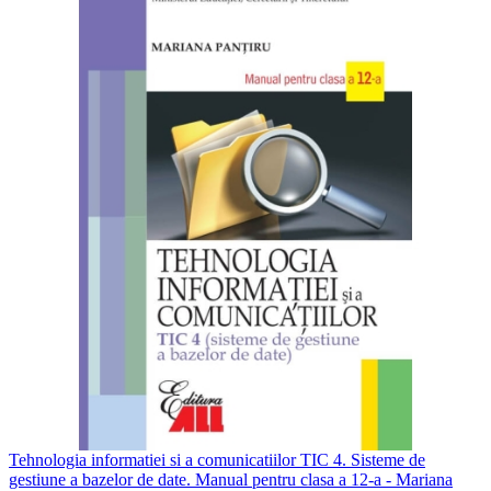
Tehnologia informatiei si a comunicatiilor TIC 4. Sisteme de
gestiune a bazelor de date. Manual pentru clasa a 12-a - Mariana