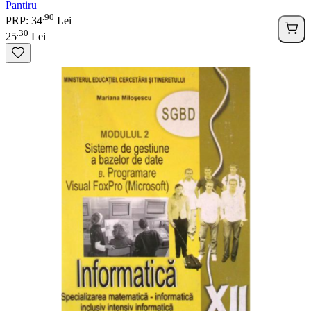
Pantiru
90
.
PRP: 34
Lei
30
.
25
Lei