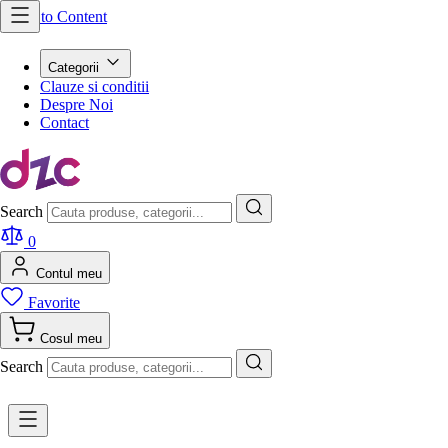
Skip to Content
Categorii
Clauze si conditii
Despre Noi
Contact
Search
0
Contul meu
Favorite
Cosul meu
Search