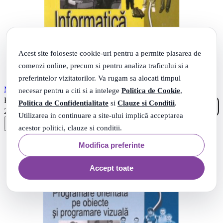
Acest site foloseste cookie-uri pentru a permite plasarea de
comenzi online, precum si pentru analiza traficului si a
preferintelor vizitatorilor. Va rugam sa alocati timpul
Manual informatica, clasa a 12-a, modulul 2 - Mariana Milosescu
necesar pentru a citi si a intelege
Politica de Cookie
,
72
.
PRP: 31
Lei
Politica de Confidentialitate
si
Clauze si Conditii
.
96
.
26
Lei
Utilizarea in continuare a site-ului implică acceptarea
acestor politici, clauze si conditii.
Modifica preferinte
Accept toate