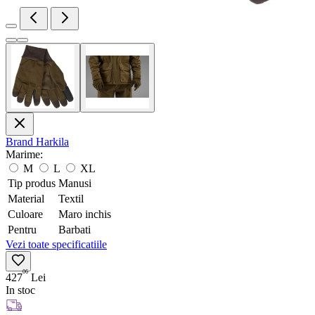
Brand
Harkila
Marime:
M
L
XL
Tip produs
Manusi
Material
Textil
Culoare
Maro inchis
Pentru
Barbati
Vezi toate specificatiile
06
427
Lei
In stoc