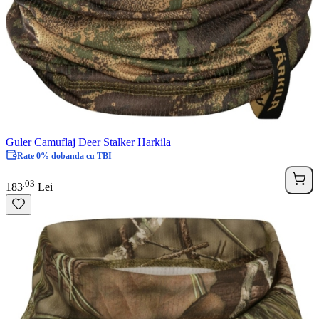
Guler Camuflaj Deer Stalker Harkila
Rate 0% dobanda cu TBI
03
.
183
Lei