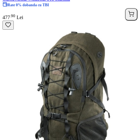
Rate 0% dobanda cu TBI
90
.
477
Lei