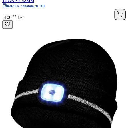
TI/GRAY 42MM
Rate 0% dobanda cu TBI
53
.
5100
Lei