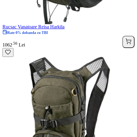
Rucsac Vanatoare Reisa Harkila
Rate 0% dobanda cu TBI
56
.
1062
Lei