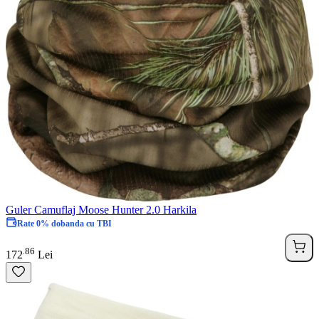
Guler Camuflaj Moose Hunter 2.0 Harkila
Rate 0% dobanda cu TBI
86
.
172
Lei