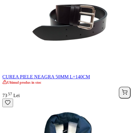
CUREA PIELE NEAGRA 50MM L=140CM
Ultimul produs in stoc
57
.
73
Lei