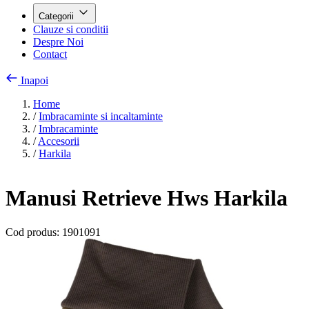
Categorii
Clauze si conditii
Despre Noi
Contact
Inapoi
Home
/
Imbracaminte si incaltaminte
/
Imbracaminte
/
Accesorii
/
Harkila
Manusi Retrieve Hws Harkila
Cod produs:
1901091