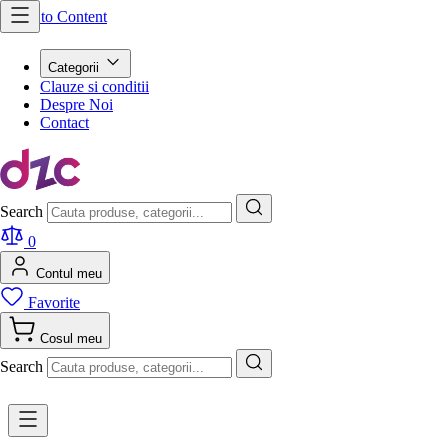
Skip to Content
Categorii
Clauze si conditii
Despre Noi
Contact
Search
0
Contul meu
Favorite
Cosul meu
Search