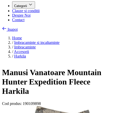
Categorii
Clauze si conditii
Despre Noi
Contact
Inapoi
Home
/
Imbracaminte si incaltaminte
/
Imbracaminte
/
Accesorii
/
Harkila
Manusi Vanatoare Mountain
Hunter Expedition Fleece
Harkila
Cod produs:
190109898