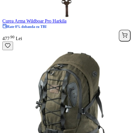
Curea Arma Wildboar Pro Harkila
Rate 0% dobanda cu TBI
90
.
477
Lei