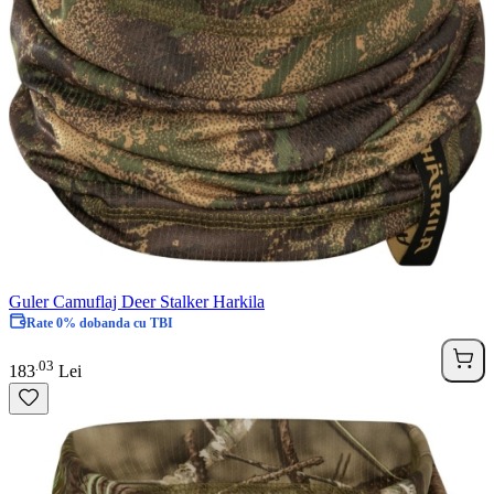
Guler Camuflaj Deer Stalker Harkila
Rate 0% dobanda cu TBI
03
.
183
Lei