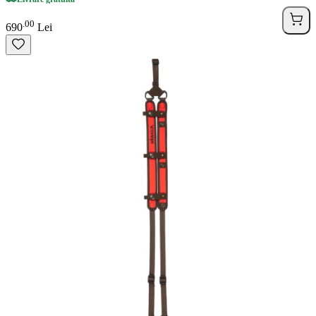
00
.
690
Lei