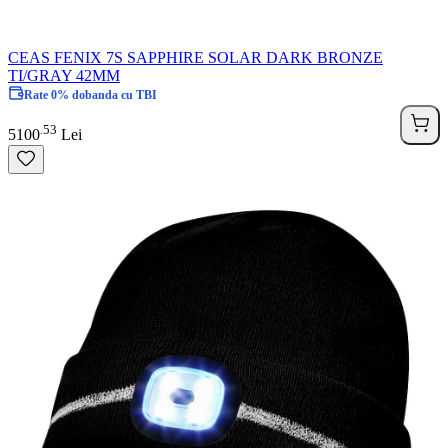
CEAS FENIX 7S SAPPHIRE SOLAR DARK BRONZE
TI/GRAY 42MM
Rate 0% dobanda cu TBI
53
.
5100
Lei