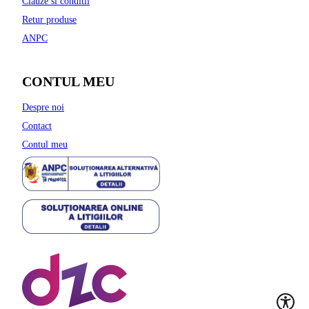
Clauze si conditii
Retur produse
ANPC
CONTUL MEU
Despre noi
Contact
Contul meu