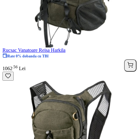
Rucsac Vanatoare Reisa Harkila
Rate 0% dobanda cu TBI
56
.
1062
Lei