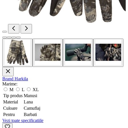
Brand
Harkila
Marime:
M
L
XL
Tip produs
Manusi
Material
Lana
Culoare
Camuflaj
Pentru
Barbati
Vezi toate specificatiile