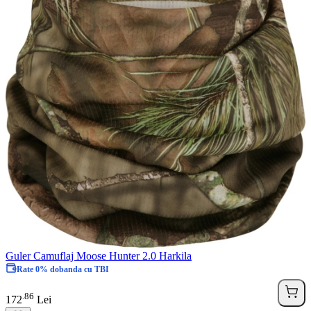
Guler Camuflaj Moose Hunter 2.0 Harkila
Rate 0% dobanda cu TBI
86
.
172
Lei