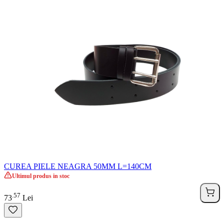
CUREA PIELE NEAGRA 50MM L=140CM
Ultimul produs in stoc
57
.
73
Lei