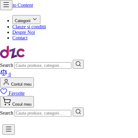
Skip to Content
Categorii
Clauze si conditii
Despre Noi
Contact
Search
0
Contul meu
Favorite
Cosul meu
Search