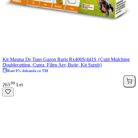
Kit Masina De Tuns Gazon Ruris Rx400S/441S {Cutit Mulching
Doublecutting, Curea, Filtru Aer, Bujie, Kit Surub}
Rate 0% dobanda cu TBI
99
.
263
Lei