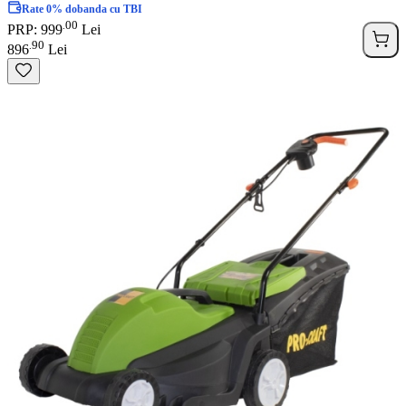
Rate 0% dobanda cu TBI
00
.
PRP: 999
Lei
90
.
896
Lei