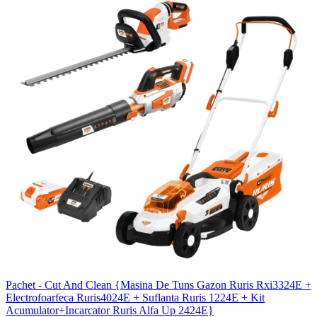
Pachet - Cut And Clean {Masina De Tuns Gazon Ruris Rxi3324E +
Electrofoarfeca Ruris4024E + Suflanta Ruris 1224E + Kit
Acumulator+Incarcator Ruris Alfa Up 2424E}