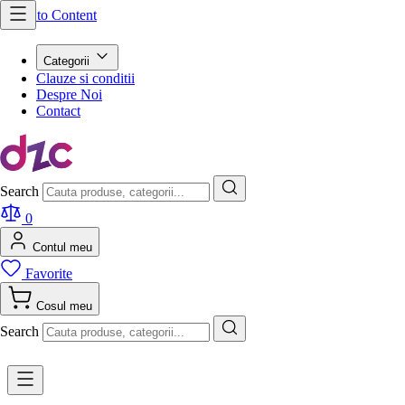
Skip to Content
Categorii
Clauze si conditii
Despre Noi
Contact
Search
0
Contul meu
Favorite
Cosul meu
Search