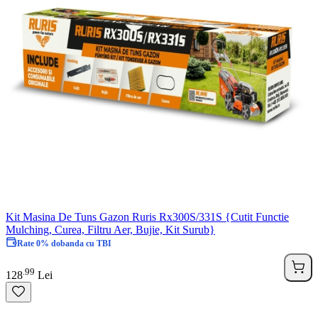
Kit Masina De Tuns Gazon Ruris Rx300S/331S {Cutit Functie
Mulching, Curea, Filtru Aer, Bujie, Kit Surub}
Rate 0% dobanda cu TBI
99
.
128
Lei