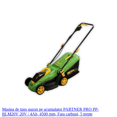
Masina de tuns gazon pe acumulator PARTNER PRO PP-
BLM20V 20V / 4Ah, 4500 rpm, Fara carbuni, 5 trepte