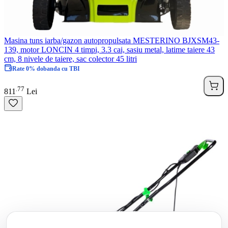
Masina tuns iarba/gazon autopropulsata MESTERINO BJXSM43-
139, motor LONCIN 4 timpi, 3.3 cai, sasiu metal, latime taiere 43
cm, 8 nivele de taiere, sac colector 45 litri
Rate 0% dobanda cu TBI
77
.
811
Lei