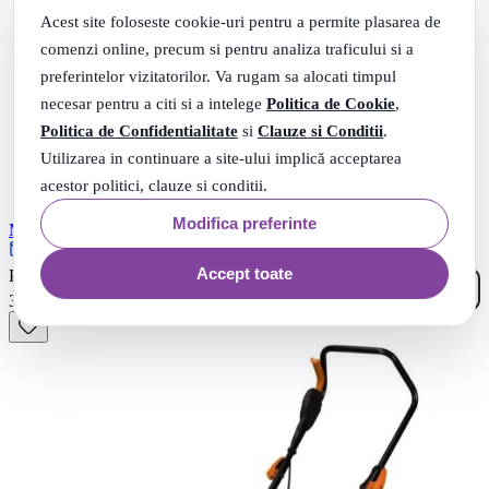
Acest site foloseste cookie-uri pentru a permite plasarea de
comenzi online, precum si pentru analiza traficului si a
preferintelor vizitatorilor. Va rugam sa alocati timpul
necesar pentru a citi si a intelege
Politica de Cookie
,
Politica de Confidentialitate
si
Clauze si Conditii
.
Utilizarea in continuare a site-ului implică acceptarea
acestor politici, clauze si conditii.
Modifica preferinte
Masina de tuns gazon, 1.2 kW, 32 cm, 30L, Micul Fermier
Rate 0% dobanda cu TBI
10
Accept toate
.
PRP: 417
Lei
99
.
360
Lei