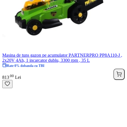
Masina de tuns gazon pe acumulator PARTNERPRO PP8A110-J ,
2x20V 4Ah, 1 incarcator dublu, 3300 rpm , 35 L
Rate 0% dobanda cu TBI
00
.
813
Lei