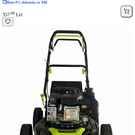
Rate 0% dobanda cu TBI
99
.
357
Lei