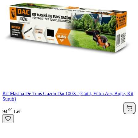
Kit Masina De Tuns Gazon Dac100Xl {Cutit, Filtru Aer, Bujie, Kit
Surub}
99
.
94
Lei