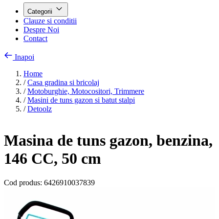
Categorii
Clauze si conditii
Despre Noi
Contact
Inapoi
Home
/
Casa gradina si bricolaj
/
Motoburghie, Motocositori, Trimmere
/
Masini de tuns gazon si batut stalpi
/
Detoolz
Masina de tuns gazon, benzina,
146 CC, 50 cm
Cod produs:
6426910037839