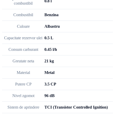
0.8 l
combustibil
Combustibil
Benzina
Culoare
Albastru
Capacitate rezervor ulei
0.5 L
Consum carburant
0.45 l/h
Greutate neta
21 kg
Material
Metal
Putere CP
3.5 CP
Nivel zgomot
96 dB
Sistem de aprindere
TCI (Transistor Controlled Ignition)