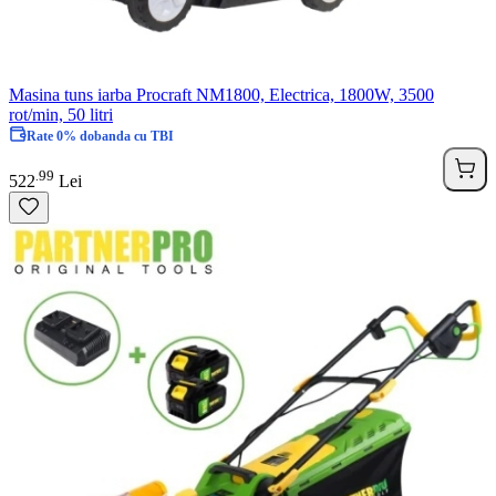
Masina tuns iarba Procraft NM1800, Electrica, 1800W, 3500
rot/min, 50 litri
Rate 0% dobanda cu TBI
99
.
522
Lei