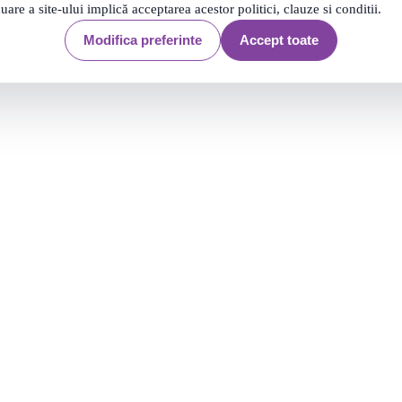
Filtrare
4 produse
nuare a site-ului implică acceptarea acestor politici, clauze si conditii.
4 produse
Modifica preferinte
Accept toate