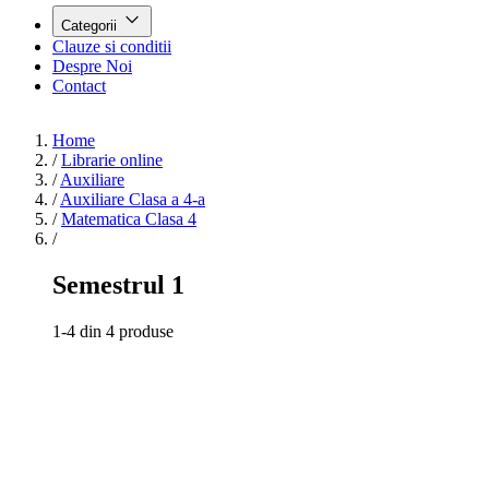
Categorii
Clauze si conditii
Despre Noi
Contact
Home
/
Librarie online
/
Auxiliare
/
Auxiliare Clasa a 4-a
/
Matematica Clasa 4
/
Semestrul 1
1-4 din 4 produse