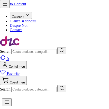
Skip to Content
Categorii
Clauze si conditii
Despre Noi
Contact
Search
0
Contul meu
Favorite
Cosul meu
Search