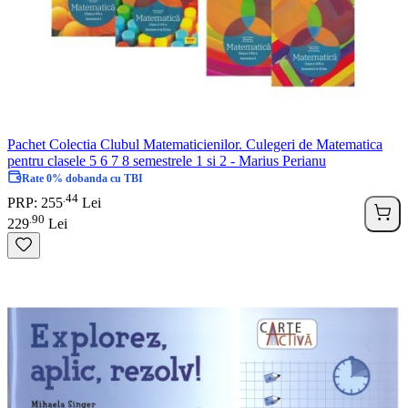
Pachet Colectia Clubul Matematicienilor. Culegeri de Matematica
pentru clasele 5 6 7 8 semestrele 1 si 2 - Marius Perianu
Rate 0% dobanda cu TBI
44
.
PRP: 255
Lei
90
.
229
Lei