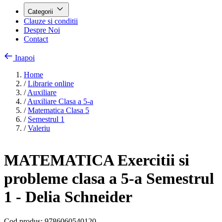
Categorii
Clauze si conditii
Despre Noi
Contact
Inapoi
Home
/
Librarie online
/
Auxiliare
/
Auxiliare Clasa a 5-a
/
Matematica Clasa 5
/
Semestrul 1
/
Valeriu
MATEMATICA Exercitii si
probleme clasa a 5-a Semestrul
1 - Delia Schneider
Cod produs:
9786060540120