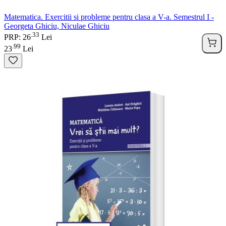
Matematica. Exercitii si probleme pentru clasa a V-a. Semestrul I -
Georgeta Ghiciu, Niculae Ghiciu
33
.
PRP: 26
Lei
99
.
23
Lei