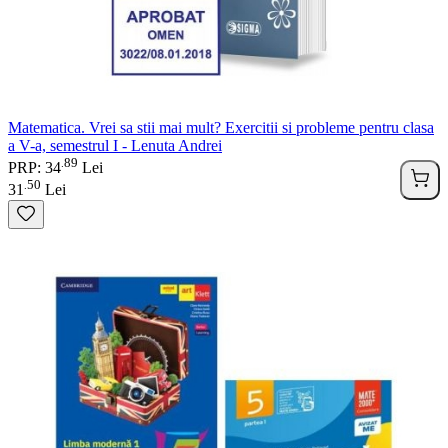
Matematica. Vrei sa stii mai mult? Exercitii si probleme pentru clasa
a V-a, semestrul I - Lenuta Andrei
89
.
PRP: 34
Lei
50
.
31
Lei