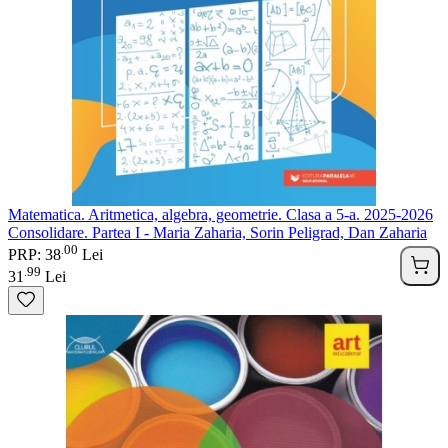
Matematica. Aritmetica, algebra, geometrie. Clasa a 5-a. 2025-2026
Consolidare. Partea I - Maria Zaharia, Sorin Peligrad, Dan Zaharia
00
.
PRP: 38
Lei
99
.
31
Lei