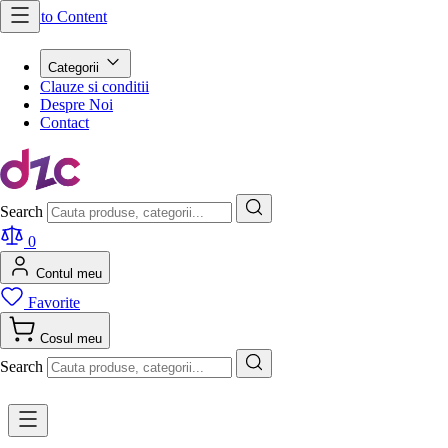
Skip to Content
Categorii
Clauze si conditii
Despre Noi
Contact
Search
0
Contul meu
Favorite
Cosul meu
Search