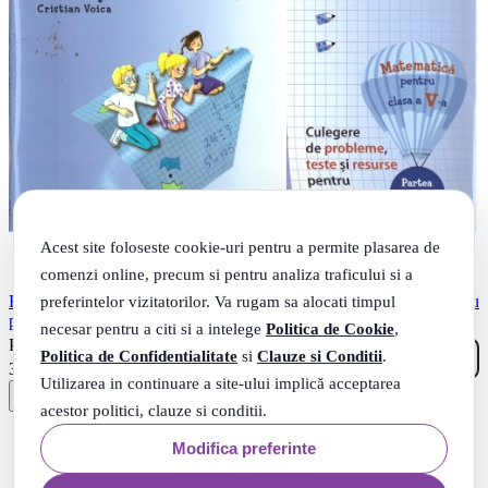
Acest site foloseste cookie-uri pentru a permite plasarea de
comenzi online, precum si pentru analiza traficului si a
Explorez, aplic, rezolv! Culegere de probleme, teste si resurse pentru
preferintelor vizitatorilor. Va rugam sa alocati timpul
portofoliu, clasa a V-a, partea I - Mihaela Singer, Cristian Voica
necesar pentru a citi si a intelege
Politica de Cookie
,
23
.
PRP: 41
Lei
Politica de Confidentialitate
si
Clauze si Conditii
.
90
.
36
Lei
Utilizarea in continuare a site-ului implică acceptarea
acestor politici, clauze si conditii.
Modifica preferinte