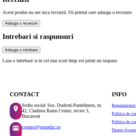
Acest produs nu are inca recenzii. Fii primul care adauga o recenzie.
Adauga o recenzie
Intrebari si raspunsuri
Adauga o intrebare
Lasa o intrebare si in cel mai scurt timp vei primi un raspuns
CONTACT
INFO
Sediu social: Sos. Dudesti-Pantelimon, nr.
Regulamentul 
42, Cladirea Rams Center, sector 3,
Politica de co
Bucuresti
Politica de co
contact@grupdzc.ro
Despre livrare