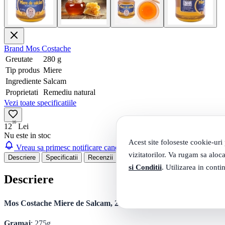
Brand
Mos Costache
Greutate
280 g
Tip produs
Miere
Ingrediente
Salcam
Proprietati
Remediu natural
Vezi toate specificatiile
16
12
Lei
Nu este in stoc
Acest site foloseste cookie-uri
Vreau sa primesc notificare cand produsul revine in stoc
vizitatorilor. Va rugam sa aloca
Descriere
Specificatii
Recenzii
Intrebari si raspunsuri
si Conditii
. Utilizarea in conti
Descriere
Mos Costache Miere de Salcam, 275 g
Gramaj
: 275g