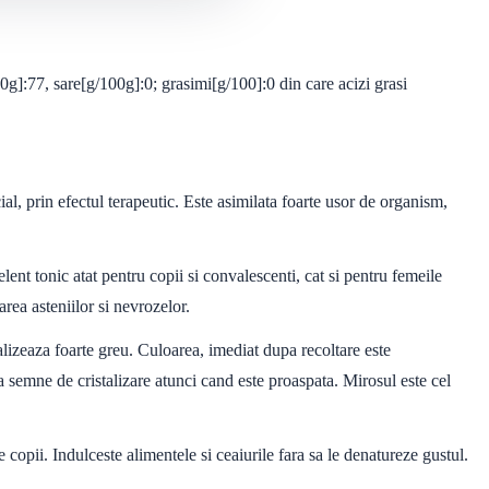
g]:77, sare[g/100g]:0; grasimi[g/100]:0 din care acizi grasi
al, prin efectul terapeutic. Este asimilata foarte usor de organism,
nt tonic atat pentru copii si convalescenti, cat si pentru femeile
area asteniilor si nevrozelor.
lizeaza foarte greu. Culoarea, imediat dupa recoltare este
a semne de cristalizare atunci cand este proaspata. Mirosul este cel
 copii. Indulceste alimentele si ceaiurile fara sa le denatureze gustul.