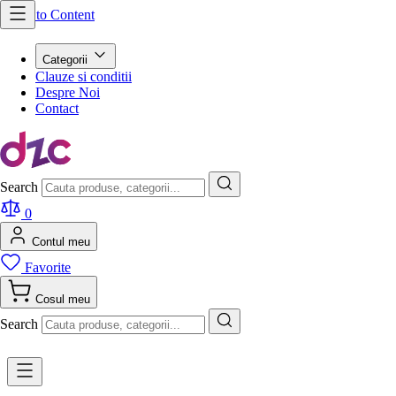
Skip to Content
Categorii
Clauze si conditii
Despre Noi
Contact
Search
0
Contul meu
Favorite
Cosul meu
Search