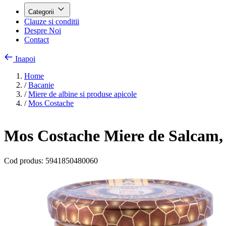
Categorii
Clauze si conditii
Despre Noi
Contact
Inapoi
Home
/
Bacanie
/
Miere de albine si produse apicole
/
Mos Costache
Mos Costache Miere de Salcam,
Cod produs:
5941850480060