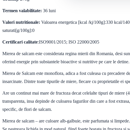
Termen valabilitate:
36 luni
Valori nutritionale:
Valoarea energetica [kcal /kj/100g]:330 kcal/1405
saturati[g/100g]:0
Certificari calitate
:ISO9001/2015; ISO 22000/2005
Mierea de salcam este considerata regina mierii din Romania, desi sunt s
oferind energie prin substantele bioactive si nutritive pe care le detine.
Mierea de Salcam este monoflora, adica a fost culeasa cu precadere de l
insarcinate. Dintre toate tipurile de miere, fiecare cu proprietatile ei s
Are un continut mai mare de fructoza decat celelalte tipuri de miere (
transparenta, insa depinde de culoarea fagurilor din care a fost extrasa
specific, de flori de salcam.
Mierea de salcam – are culoare alb-galbuie, este parfumata si limpede. Ar
Se pastreaza lichida in mod natural, fiind foarte bogata in fructoza si s