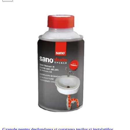
Granule pentru desfundarea si curatarea tevilor si instalatiilor