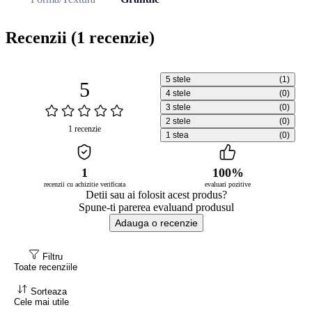
Recenzii
(1 recenzie)
5 stele
(1)
5
4 stele
(0)
3 stele
(0)
2 stele
(0)
1 recenzie
1 stea
(0)
1
100%
recenzii cu achizitie verificata
evaluari pozitive
Detii sau ai folosit acest produs?
Spune-ti parerea evaluand produsul
Adauga o recenzie
Filtru
Toate recenziile
Sorteaza
Cele mai utile