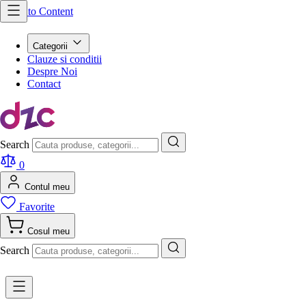
Skip to Content
Categorii
Clauze si conditii
Despre Noi
Contact
Search
0
Contul meu
Favorite
Cosul meu
Search