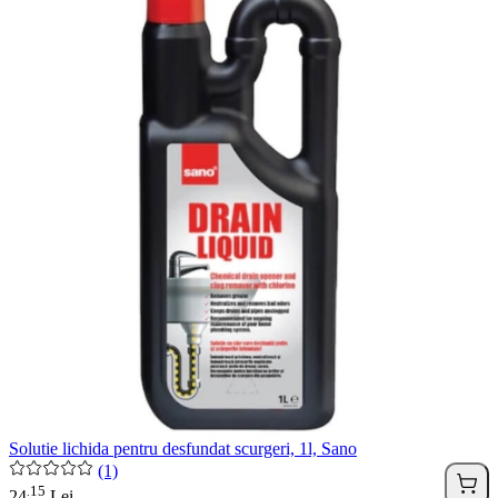
Solutie lichida pentru desfundat scurgeri, 1l, Sano
(1)
15
.
24
Lei