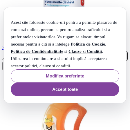
Acest site foloseste cookie-uri pentru a permite plasarea de
comenzi online, precum si pentru analiza traficului si a
preferintelor vizitatorilor. Va rugam sa alocati timpul
necesar pentru a citi si a intelege
Politica de Cookie
,
Solutie Profesionala pentru desfundat tevi 1L, Klintensiv
Politica de Confidentialitate
si
Clauze si Conditii
.
99
Utilizarea in continuare a site-ului implică acceptarea
.
43
Lei
acestor politici, clauze si conditii.
Modifica preferinte
Accept toate