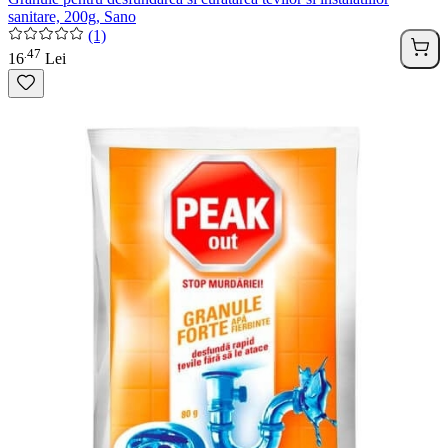
sanitare, 200g, Sano
(1)
47
.
16
Lei