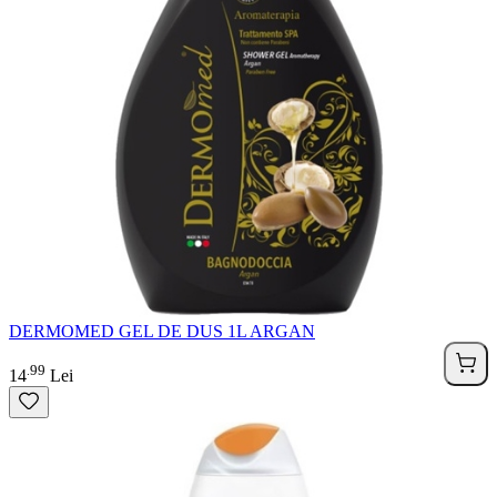
DERMOMED GEL DE DUS 1L ARGAN
99
.
14
Lei