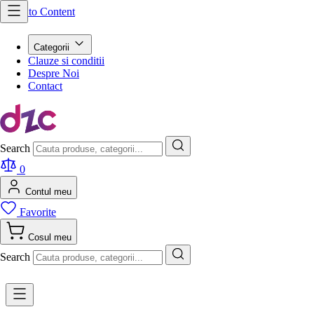
Skip to Content
Categorii
Clauze si conditii
Despre Noi
Contact
Search
0
Contul meu
Favorite
Cosul meu
Search