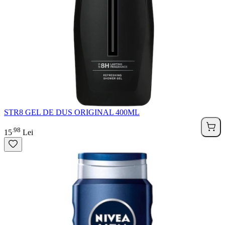
STR8 GEL DE DUS ORIGINAL 400ML
98
.
15
Lei