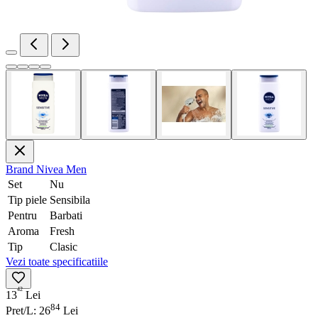
Brand
Nivea Men
Set
Nu
Tip piele
Sensibila
Pentru
Barbati
Aroma
Fresh
Tip
Clasic
Vezi toate specificatiile
42
13
Lei
84
Pret/L: 26
Lei