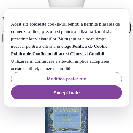
DOVE GEL DE DUS 720ML SILKY VELVET
Acest site foloseste cookie-uri pentru a permite plasarea de
52
.
25
Lei
comenzi online, precum si pentru analiza traficului si a
preferintelor vizitatorilor. Va rugam sa alocati timpul
necesar pentru a citi si a intelege
Politica de Cookie
,
Politica de Confidentialitate
si
Clauze si Conditii
.
Utilizarea in continuare a site-ului implică acceptarea
acestor politici, clauze si conditii.
Modifica preferinte
Accept toate