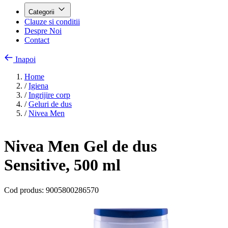
Categorii
Clauze si conditii
Despre Noi
Contact
Inapoi
Home
/
Igiena
/
Ingrijire corp
/
Geluri de dus
/
Nivea Men
Nivea Men Gel de dus
Sensitive, 500 ml
Cod produs:
9005800286570