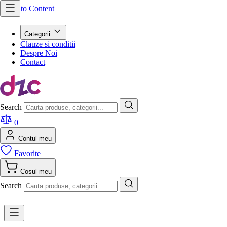
Skip to Content
Categorii
Clauze si conditii
Despre Noi
Contact
Search
0
Contul meu
Favorite
Cosul meu
Search