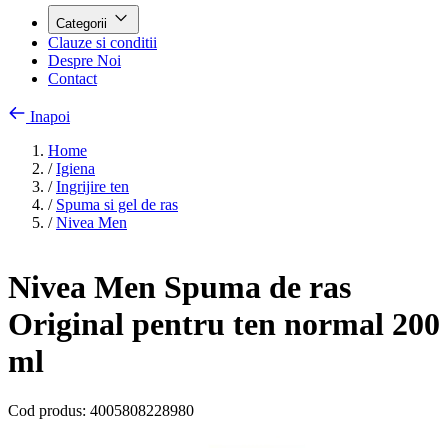
Categorii
Clauze si conditii
Despre Noi
Contact
Inapoi
Home
/
Igiena
/
Ingrijire ten
/
Spuma si gel de ras
/
Nivea Men
Nivea Men Spuma de ras
Original pentru ten normal 200
ml
Cod produs:
4005808228980