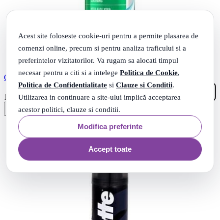
Acest site foloseste cookie-uri pentru a permite plasarea de
comenzi online, precum si pentru analiza traficului si a
preferintelor vizitatorilor. Va rugam sa alocati timpul
necesar pentru a citi si a intelege
Politica de Cookie
,
Gillette gel de ras Series Sensitive, 200 ml
Politica de Confidentialitate
si
Clauze si Conditii
.
99
.
17
Lei
Utilizarea in continuare a site-ului implică acceptarea
acestor politici, clauze si conditii.
Modifica preferinte
Accept toate