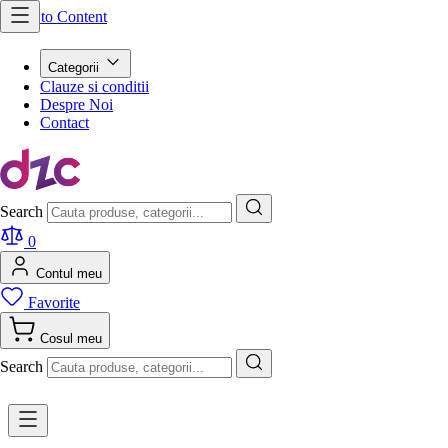
Skip to Content
Categorii
Clauze si conditii
Despre Noi
Contact
Search
0
Contul meu
Favorite
Cosul meu
Search