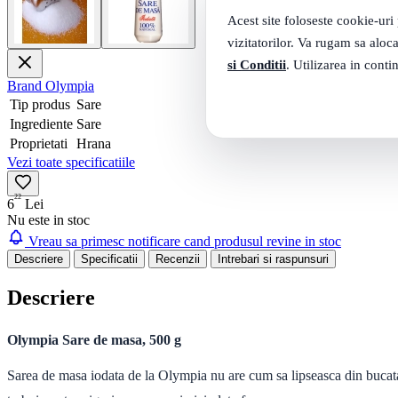
Acest site foloseste cookie-uri
vizitatorilor. Va rugam sa aloca
si Conditii
. Utilizarea in conti
Brand
Olympia
Tip produs
Sare
Ingrediente
Sare
Proprietati
Hrana
Vezi toate specificatiile
22
6
Lei
Nu este in stoc
Vreau sa primesc notificare cand produsul revine in stoc
Descriere
Specificatii
Recenzii
Intrebari si raspunsuri
Descriere
Olympia Sare de masa, 500 g
Sarea de masa iodata de la Olympia nu are cum sa lipseasca din bucatari