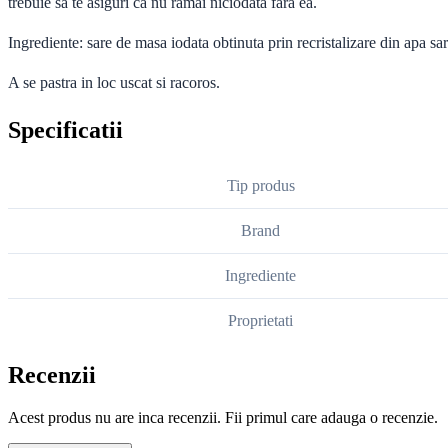
trebuie sa te asiguri ca nu ramai niciodata fara ea.
Ingrediente: sare de masa iodata obtinuta prin recristalizare din ap
A se pastra in loc uscat si racoros.
Specificatii
Tip produs
Brand
Ingrediente
Proprietati
Recenzii
Acest produs nu are inca recenzii. Fii primul care adauga o recenzie.