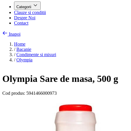
Categorii
Clauze si conditii
Despre Noi
Contact
Inapoi
Home
/
Bacanie
/
Condimente si mixuri
/
Olympia
Olympia Sare de masa, 500 g
Cod produs:
5941466000973