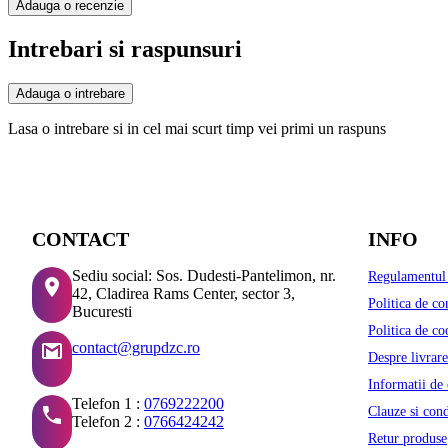
Adauga o recenzie
Intrebari si raspunsuri
Adauga o intrebare
Lasa o intrebare si in cel mai scurt timp vei primi un raspuns
CONTACT
INFO
Sediu social: Sos. Dudesti-Pantelimon, nr.
Regulamentul 
42, Cladirea Rams Center, sector 3,
Politica de co
Bucuresti
Politica de co
contact@grupdzc.ro
Despre livrare
Informatii de 
Telefon 1 :
0769222200
Clauze si cond
Telefon 2 :
0766424242
Retur produse