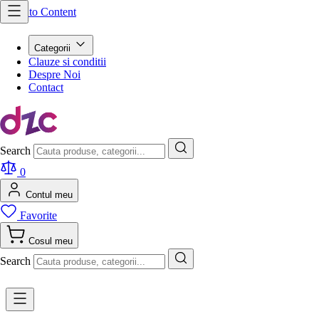
Skip to Content
Categorii
Clauze si conditii
Despre Noi
Contact
Search
0
Contul meu
Favorite
Cosul meu
Search