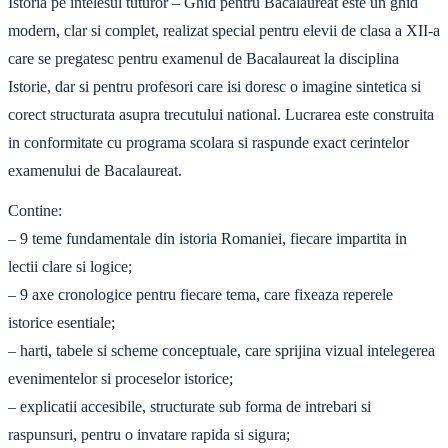
Istoria pe intelesul tuturor – Ghid pentru Bacalaureat este un ghid
modern, clar si complet, realizat special pentru elevii de clasa a XII-a
care se pregatesc pentru examenul de Bacalaureat la disciplina
Istorie, dar si pentru profesori care isi doresc o imagine sintetica si
corect structurata asupra trecutului national. Lucrarea este construita
in conformitate cu programa scolara si raspunde exact cerintelor
examenului de Bacalaureat.
Contine:
– 9 teme fundamentale din istoria Romaniei, fiecare impartita in
lectii clare si logice;
– 9 axe cronologice pentru fiecare tema, care fixeaza reperele
istorice esentiale;
– harti, tabele si scheme conceptuale, care sprijina vizual intelegerea
evenimentelor si proceselor istorice;
– explicatii accesibile, structurate sub forma de intrebari si
raspunsuri, pentru o invatare rapida si sigura;