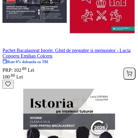
Pachet Bacalaureat Istorie. Ghid de pregatire si memorator - Lucia
Copoeru Emilian Colceru
Rate 0% dobanda cu TBI
86
.
PRP: 102
Lei
80
.
100
Lei