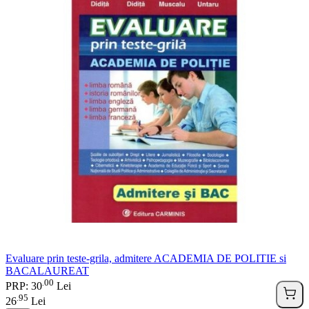
Evaluare prin teste-grila, admitere ACADEMIA DE POLITIE si
BACALAUREAT
00
.
PRP: 30
Lei
95
.
26
Lei