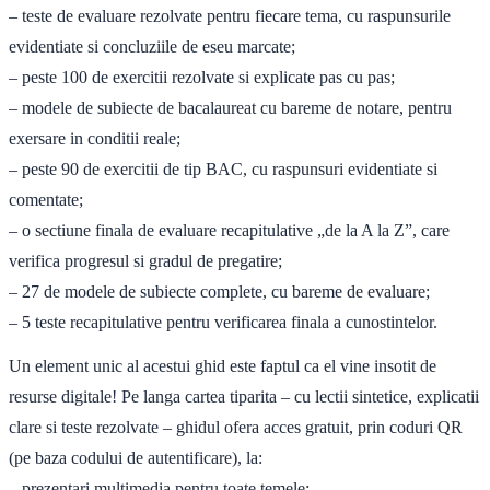
– teste de evaluare rezolvate pentru fiecare tema, cu raspunsurile
evidentiate si concluziile de eseu marcate;
– peste 100 de exercitii rezolvate si explicate pas cu pas;
– modele de subiecte de bacalaureat cu bareme de notare, pentru
exersare in conditii reale;
– peste 90 de exercitii de tip BAC, cu raspunsuri evidentiate si
comentate;
– o sectiune finala de evaluare recapitulative „de la A la Z”, care
verifica progresul si gradul de pregatire;
– 27 de modele de subiecte complete, cu bareme de evaluare;
– 5 teste recapitulative pentru verificarea finala a cunostintelor.
Un element unic al acestui ghid este faptul ca el vine insotit de
resurse digitale! Pe langa cartea tiparita – cu lectii sintetice, explicatii
clare si teste rezolvate – ghidul ofera acces gratuit, prin coduri QR
(pe baza codului de autentificare), la:
– prezentari multimedia pentru toate temele;