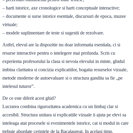
– harti istorice, axe cronologice si harti conceptuale interactive;
– documente si surse istorice esentiale, discursuri de epoca, muzee
virtuale;
– modele suplimentare de teste si sugestii de rezolvare.
Astfel, elevul are la dispozitie nu doar informatia esentiala, ci si
resurse interactive pentru o intelegere mai profunda. Scris cu
experienta profesorului la clasa si nevoia elevului in minte, ghidul
imbina claritatea si concizia explicatiilor, bogatia resurselor vizuale,
metode moderne de autoevaluare si o structura gandita sa fie „pe
intelesul tuturor”.
De ce este diferit acest ghid?
Lucrarea combina rigurozitatea academica cu un limbaj clar si
accesibil. Structura unitara si explicatiile vizuale ii ajuta pe elevi sa
inteleaga atat procesele si evenimentele istorice, cat si modul in care
trebuie abordate cerintele de la Bacalaureat. In acelasi timp,