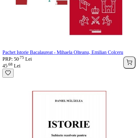
Pachet Istorie Bacalaureat - Mihaela Olteanu, Emilian Colceru
75
.
PRP: 50
Lei
68
.
45
Lei