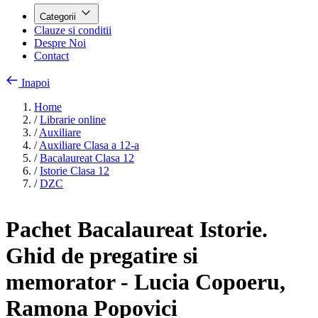
Categorii
Clauze si conditii
Despre Noi
Contact
Inapoi
Home
/
Librarie online
/
Auxiliare
/
Auxiliare Clasa a 12-a
/
Bacalaureat Clasa 12
/
Istorie Clasa 12
/
DZC
Pachet Bacalaureat Istorie.
Ghid de pregatire si
memorator - Lucia Copoeru,
Ramona Popovici