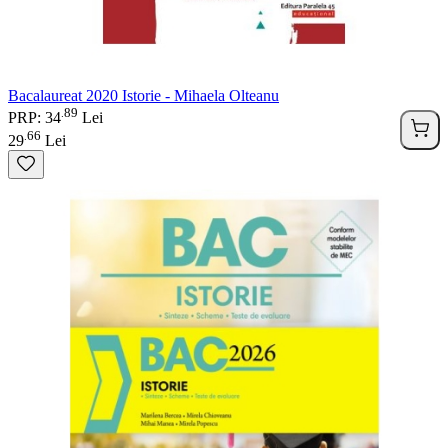
Bacalaureat 2020 Istorie - Mihaela Olteanu
89
.
PRP: 34
Lei
66
.
29
Lei