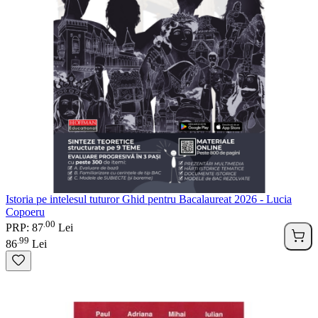
Istoria pe intelesul tuturor Ghid pentru Bacalaureat 2026 - Lucia
Copoeru
00
.
PRP: 87
Lei
99
.
86
Lei