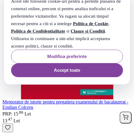
Acest site foloseste cookie-uri pentru a permite plasarea de
comenzi online, precum si pentru analiza traficului si a
preferintelor vizitatorilor. Va rugam sa alocati timpul
necesar pentru a citi si a intelege
Politica de Cookie
,
Politica de Confidentialitate
si
Clauze si Conditii
.
Utilizarea in continuare a site-ului implică acceptarea
acestor politici, clauze si conditii.
Modifica preferinte
Accept toate
Memorator de istorie pentru pregatirea examenului de bacalaureat -
Emilian Colceru
86
.
PRP: 15
Lei
47
.
13
Lei