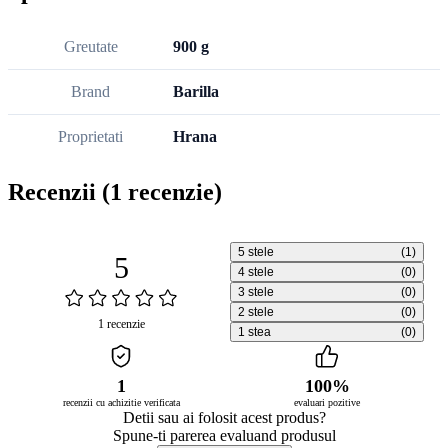
Greutate
900 g
Brand
Barilla
Proprietati
Hrana
Recenzii
(1 recenzie)
5 stele
(1)
5
4 stele
(0)
3 stele
(0)
2 stele
(0)
1 recenzie
1 stea
(0)
1
100%
recenzii cu achizitie verificata
evaluari pozitive
Detii sau ai folosit acest produs?
Spune-ti parerea evaluand produsul