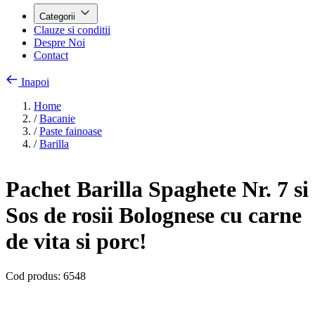
Categorii
Clauze si conditii
Despre Noi
Contact
Inapoi
Home
/
Bacanie
/
Paste fainoase
/
Barilla
Pachet Barilla Spaghete Nr. 7 si
Sos de rosii Bolognese cu carne
de vita si porc!
Cod produs:
6548