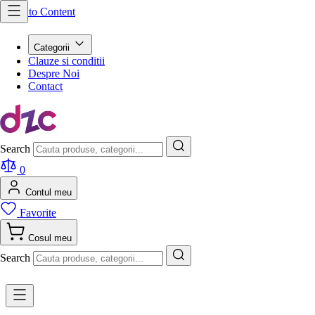
Skip to Content
Categorii
Clauze si conditii
Despre Noi
Contact
Search
0
Contul meu
Favorite
Cosul meu
Search