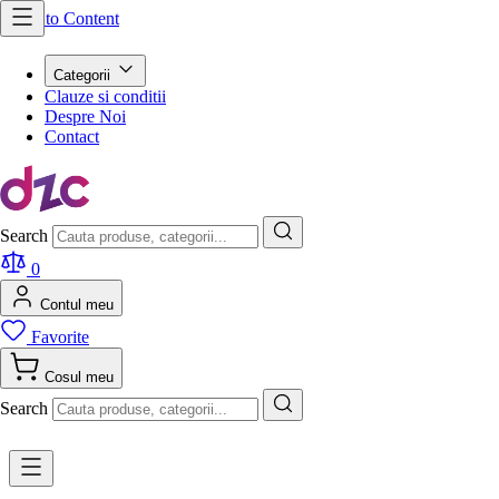
Skip to Content
Categorii
Clauze si conditii
Despre Noi
Contact
Search
0
Contul meu
Favorite
Cosul meu
Search