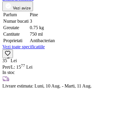
Vezi avize
Parfum
Pine
Numar bucati
3
Greutate
0.75 kg
Cantitate
750 ml
Proprietati
Antibacterian
Vezi toate specificatiile
49
35
Lei
77
Pret/L: 15
Lei
In stoc
Livrare estimata:
Luni, 10 Aug. - Marti, 11 Aug.