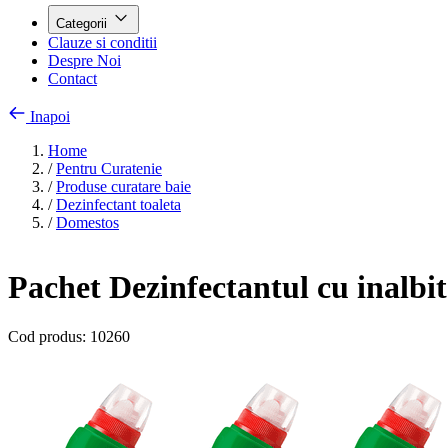
Categorii
Clauze si conditii
Despre Noi
Contact
Inapoi
Home
/
Pentru Curatenie
/
Produse curatare baie
/
Dezinfectant toaleta
/
Domestos
Pachet Dezinfectantul cu inalbi
Cod produs:
10260