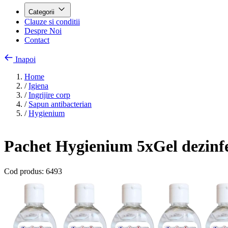
Categorii
Clauze si conditii
Despre Noi
Contact
Inapoi
Home
/
Igiena
/
Ingrijire corp
/
Sapun antibacterian
/
Hygienium
Pachet Hygienium 5xGel dezinfe
Cod produs:
6493