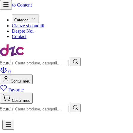
Skip to Content
Categorii
Clauze si conditii
Despre Noi
Contact
Search
0
Contul meu
Favorite
Cosul meu
Search