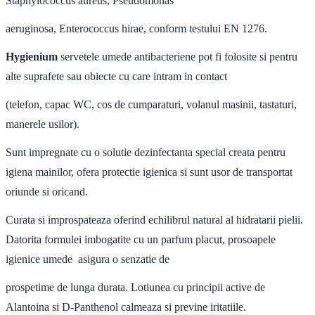
Staphylococcus aureus, Pseudomonas
aeruginosa, Enterococcus hirae, conform testului EN 1276.
Hygienium
servetele umede antibacteriene pot fi folosite si pentru
alte suprafete sau obiecte cu care intram in contact
(telefon, capac WC, cos de cumparaturi, volanul masinii, tastaturi,
manerele usilor).
Sunt impregnate cu o solutie dezinfectanta special creata pentru
igiena mainilor, ofera protectie igienica si sunt usor de transportat
oriunde si oricand.
Curata si improspateaza oferind echilibrul natural al hidratarii pielii.
Datorita formulei imbogatite cu un parfum placut, prosoapele
igienice umede asigura o senzatie de
prospetime de lunga durata. Lotiunea cu principii active de
Alantoina si D-Panthenol calmeaza si previne iritatiile.