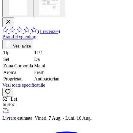
(1 recenzie)
Brand
Hygienium
Vezi avize
Tip
TP 1
Set
Da
Zona Corporala
Maini
Aroma
Fresh
Proprietati
Antibacterian
Vezi toate specificatiile
84
62
Lei
In stoc
Livrare estimata:
Vineri, 7 Aug. - Luni, 10 Aug.