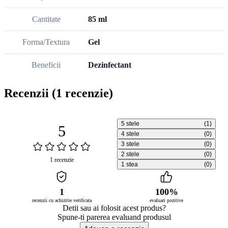
Cantitate
85 ml
Forma/Textura
Gel
Beneficii
Dezinfectant
Recenzii
(1 recenzie)
5 stele
(1)
5
4 stele
(0)
3 stele
(0)
2 stele
(0)
1 recenzie
1 stea
(0)
1
100%
recenzii cu achizitie verificata
evaluari pozitive
Detii sau ai folosit acest produs?
Spune-ti parerea evaluand produsul