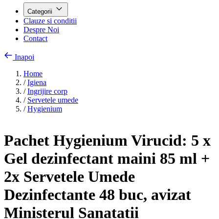
Categorii
Clauze si conditii
Despre Noi
Contact
Inapoi
Home
/
Igiena
/
Ingrijire corp
/
Servetele umede
/
Hygienium
Pachet Hygienium Virucid: 5 x
Gel dezinfectant maini 85 ml +
2x Servetele Umede
Dezinfectante 48 buc, avizat
Ministerul Sanatatii