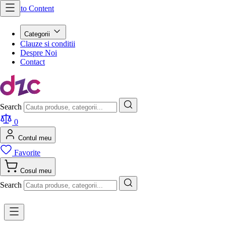
Skip to Content
Categorii
Clauze si conditii
Despre Noi
Contact
Search
0
Contul meu
Favorite
Cosul meu
Search