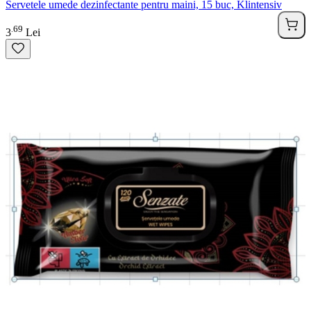
Servetele umede dezinfectante pentru maini, 15 buc, Klintensiv
69
.
3
Lei