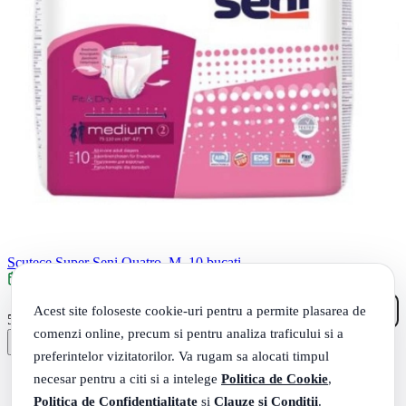
Scutece Super Seni Quatro, M, 10 bucati
Livrare: maine
Acest site foloseste cookie-uri pentru a permite plasarea de
25
.
54
Lei
comenzi online, precum si pentru analiza traficului si a
preferintelor vizitatorilor. Va rugam sa alocati timpul
necesar pentru a citi si a intelege
Politica de Cookie
,
Politica de Confidentialitate
si
Clauze si Conditii
.