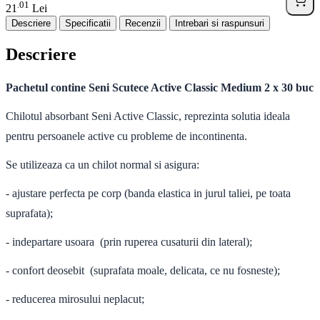
01
.
21
Lei
Descriere
Specificatii
Recenzii
Intrebari si raspunsuri
Descriere
Pachetul contine Seni Scutece Active Classic Medium 2 x 30 buc
Chilotul absorbant Seni Active Classic, reprezinta solutia ideala
pentru persoanele active cu probleme de incontinenta.
Se utilizeaza ca un chilot normal si asigura:
-
ajustare perfecta pe corp (banda elastica in jurul taliei, pe toata
suprafata);
-
indepartare usoara (prin ruperea cusaturii din lateral);
-
confort deosebit (suprafata moale, delicata, ce nu fosneste);
-
reducerea mirosului neplacut;