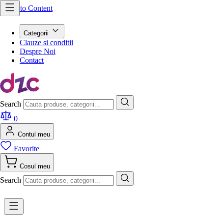
Skip to Content
Categorii
Clauze si conditii
Despre Noi
Contact
Search
0
Contul meu
Favorite
Cosul meu
Search