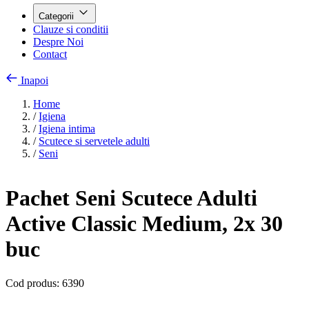
Categorii
Clauze si conditii
Despre Noi
Contact
Inapoi
Home
/
Igiena
/
Igiena intima
/
Scutece si servetele adulti
/
Seni
Pachet Seni Scutece Adulti
Active Classic Medium, 2x 30
buc
Cod produs:
6390