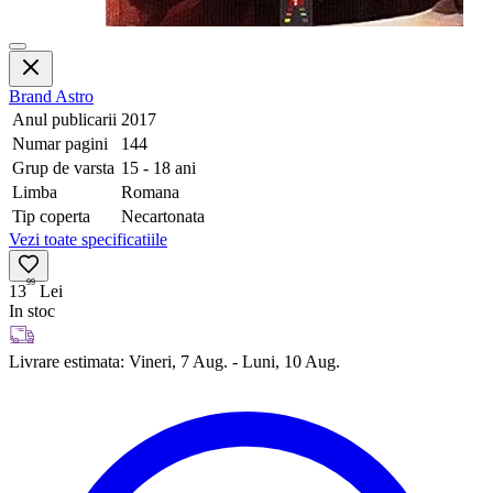
Brand
Astro
Anul publicarii
2017
Numar pagini
144
Grup de varsta
15 - 18 ani
Limba
Romana
Tip coperta
Necartonata
Vezi toate specificatiile
99
13
Lei
In stoc
Livrare estimata:
Vineri, 7 Aug. - Luni, 10 Aug.