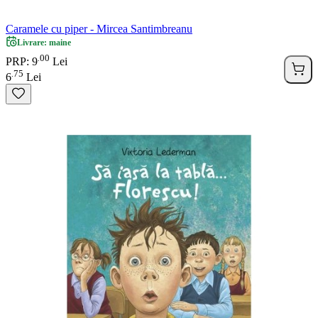
Caramele cu piper - Mircea Santimbreanu
Livrare: maine
00
.
PRP: 9
Lei
75
.
6
Lei