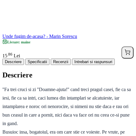
Unde fugim de-acasa? - Marin Sorescu
Livrare: maine
86
.
15
Lei
Descriere
Specificatii
Recenzii
Intrebari si raspunsuri
Descriere
''Fa trei cruci si zi ''Doamne-ajuta!'' cand treci pragul casei, fie ca sa
iesi, fie ca sa intri, caci lumea din intamplari se alcatuieste, iar
intamplarea e noroc ori nenorocire, si nimeni nu stie daca e rau ori
bun ceasul in care a pornit, nici daca va face ori nu ceea ce-si pune
in gand.
Busuioc insa, bogatoiul, era om care stie ce voieste. Pe vrute, pe