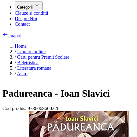
Categorii
Clauze si conditii
Despre Noi
Contact
Inapoi
Home
/
Librarie online
/
Carti pentru Premii Scolare
/
Beletristica
/
Literatura romana
/
Astro
Padureanca - Ioan Slavici
Cod produs:
9786068660226