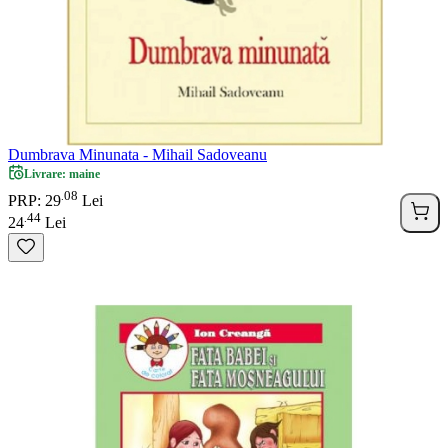
Dumbrava Minunata - Mihail Sadoveanu
Livrare: maine
08
.
PRP: 29
Lei
44
.
24
Lei