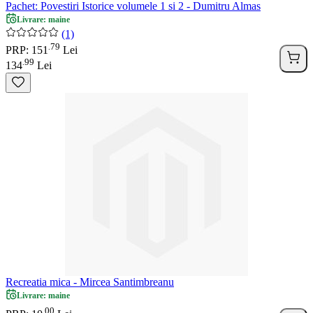
Pachet: Povestiri Istorice volumele 1 si 2 - Dumitru Almas
Livrare: maine
(1)
79
.
PRP: 151
Lei
99
.
134
Lei
Recreatia mica - Mircea Santimbreanu
Livrare: maine
00
.