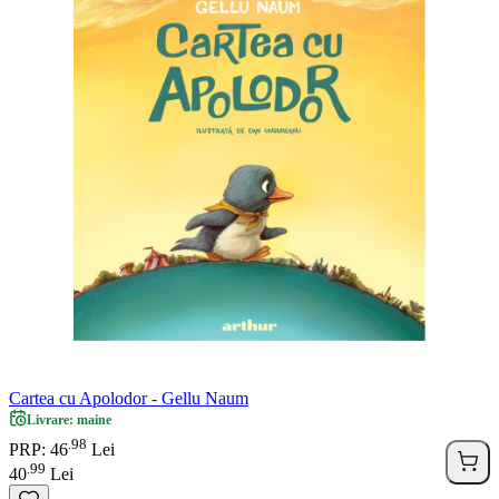
Cartea cu Apolodor - Gellu Naum
Livrare: maine
98
.
PRP: 46
Lei
99
.
40
Lei