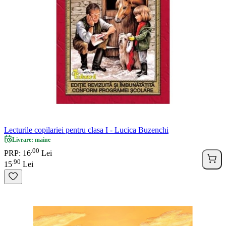
Lecturile copilariei pentru clasa I - Lucica Buzenchi
Livrare: maine
00
.
PRP: 16
Lei
90
.
15
Lei