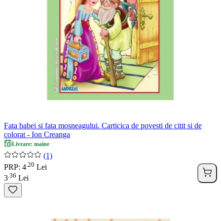
Fata babei si fata mosneagului. Carticica de povesti de citit si de
colorat - Ion Creanga
Livrare: maine
(1)
20
.
PRP: 4
Lei
36
.
3
Lei