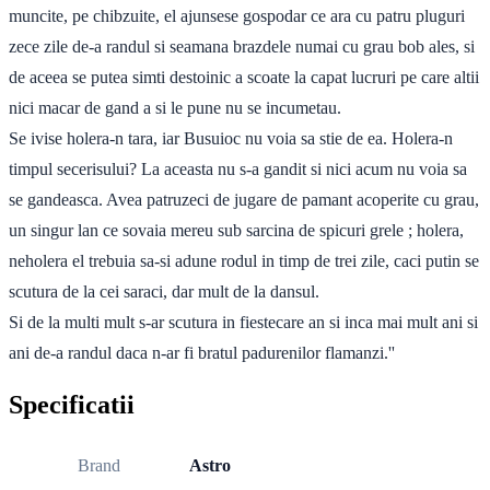
muncite, pe chibzuite, el ajunsese gospodar ce ara cu patru pluguri
zece zile de-a randul si seamana brazdele numai cu grau bob ales, si
de aceea se putea simti destoinic a scoate la capat lucruri pe care altii
nici macar de gand a si le pune nu se incumetau.
Se ivise holera-n tara, iar Busuioc nu voia sa stie de ea. Holera-n
timpul secerisului? La aceasta nu s-a gandit si nici acum nu voia sa
se gandeasca. Avea patruzeci de jugare de pamant acoperite cu grau,
un singur lan ce sovaia mereu sub sarcina de spicuri grele ; holera,
neholera el trebuia sa-si adune rodul in timp de trei zile, caci putin se
scutura de la cei saraci, dar mult de la dansul.
Si de la multi mult s-ar scutura in fiestecare an si inca mai mult ani si
ani de-a randul daca n-ar fi bratul padurenilor flamanzi.''
Specificatii
Brand
Astro