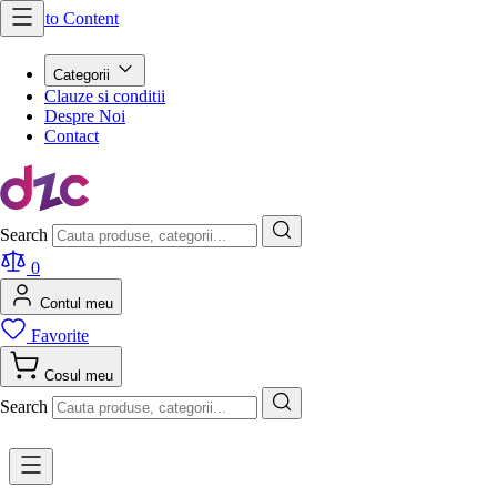
Skip to Content
Categorii
Clauze si conditii
Despre Noi
Contact
Search
0
Contul meu
Favorite
Cosul meu
Search