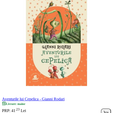
Aventurile lui Cepelica - Gianni Rodari
Livrare: maine
23
.
PRP: 41
Lei