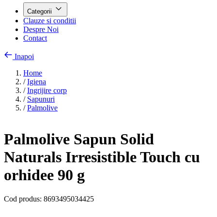
Categorii
Clauze si conditii
Despre Noi
Contact
Inapoi
Home
/
Igiena
/
Ingrijire corp
/
Sapunuri
/
Palmolive
Palmolive Sapun Solid
Naturals Irresistible Touch cu
orhidee 90 g
Cod produs:
8693495034425