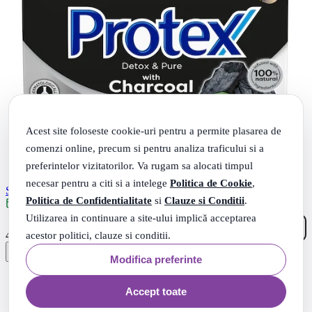
Acest site foloseste cookie-uri pentru a permite plasarea de
comenzi online, precum si pentru analiza traficului si a
preferintelor vizitatorilor. Va rugam sa alocati timpul
necesar pentru a citi si a intelege
Politica de Cookie
,
Sapun solid 90 g, Protex Detox & Pure Charcoal
Politica de Confidentialitate
si
Clauze si Conditii
.
Livrare: maine
Utilizarea in continuare a site-ului implică acceptarea
07
.
acestor politici, clauze si conditii.
4
Lei
Modifica preferinte
Accept toate