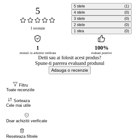
5 stele
(1)
5
4 stele
(0)
3 stele
(0)
2 stele
(0)
1 recenzie
1 stea
(0)
1
100%
recenzii cu achizitie verificata
evaluari pozitive
Detii sau ai folosit acest produs?
Spune-ti parerea evaluand produsul
Adauga o recenzie
Filtru
Toate recenziile
Sorteaza
Cele mai utile
Doar achizitii verificate
Reseteaza filtrele