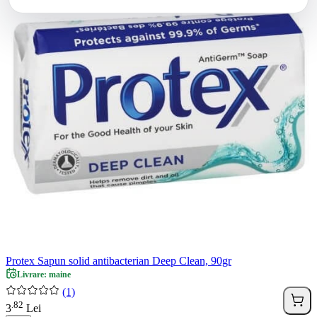
Protex Sapun solid antibacterian Deep Clean, 90gr
Livrare: maine
(1)
82
.
3
Lei