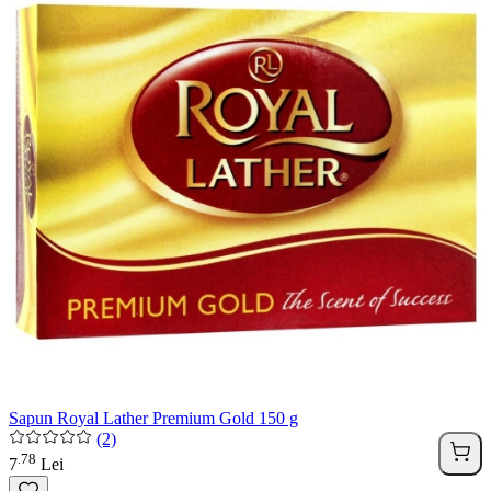
Sapun Royal Lather Premium Gold 150 g
(2)
78
.
7
Lei