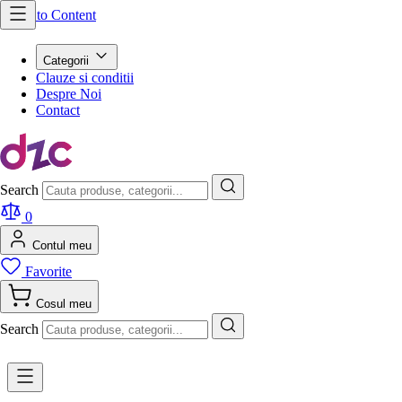
Skip to Content
Categorii
Clauze si conditii
Despre Noi
Contact
Search
0
Contul meu
Favorite
Cosul meu
Search