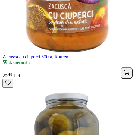
Zacusca cu ciuperci 500 g, Raureni
Livrare: maine
48
.
20
Lei