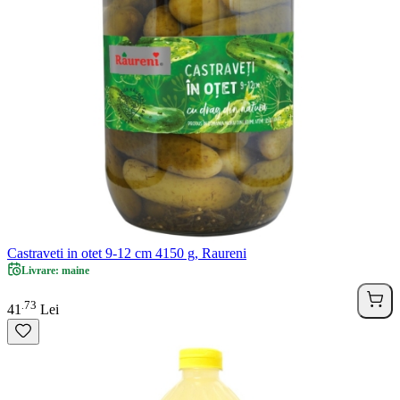
Castraveti in otet 9-12 cm 4150 g, Raureni
Livrare: maine
73
.
41
Lei