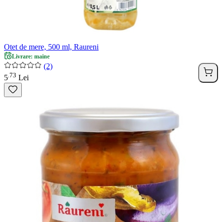
Otet de mere, 500 ml, Raureni
Livrare: maine
(2)
73
.
5
Lei