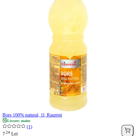
Bors 100% natural, 1l, Raureni
Livrare: maine
(1)
24
.
7
Lei