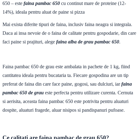
650 – este
faina pambac 650
cu continut mare de proteine (12-
14%), ideala pentru aluat de paine si pizza
Mai exista diferite tipuri de faina, inclusiv faina neagra si integrala.
Daca ai insa nevoie de o faina de calitate pentru gospodarie, din care
faci paine si prajituri, alege
faina alba de grau pambac 650
.
Faina pambac 650 de grau este ambalata in pachete de 1 kg, fiind
cantitatea ideala pentru bucataria ta. Fiecare gospodina are un tip
preferat de faina din care face paine, gogosi, sau dulciuri, iar
faina
pambac 650 de grau
este perfecta pentru utilizare curenta. Cernuta
si aerisita, aceasta faina pambac 650 este potrivita pentru aluaturi
dospite, aluaturi fragede, aluar nisipos si pandispanuri pufoase.
Ce calitati are faina pambac de grau 650?