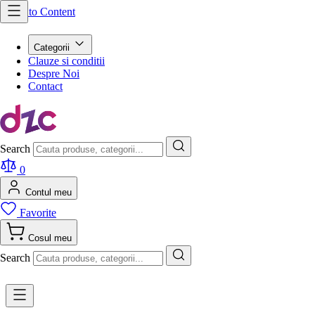
Skip to Content
Categorii
Clauze si conditii
Despre Noi
Contact
Search
0
Contul meu
Favorite
Cosul meu
Search