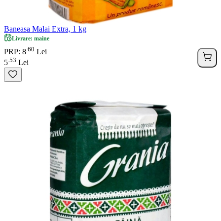
Baneasa Malai Extra, 1 kg
Livrare: maine
60
.
PRP: 8
Lei
53
.
5
Lei