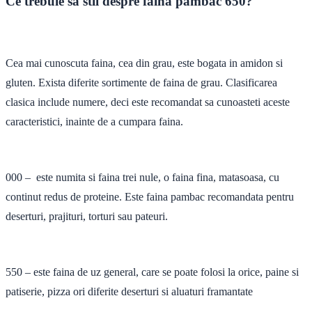
Ce trebuie sa stii despre faina pambac 650?
Cea mai cunoscuta faina, cea din grau, este bogata in amidon si
gluten. Exista diferite sortimente de faina de grau. Clasificarea
clasica include numere, deci este recomandat sa cunoasteti aceste
caracteristici, inainte de a cumpara faina.
000 – este numita si faina trei nule, o faina fina, matasoasa, cu
continut redus de proteine. Este faina pambac recomandata pentru
deserturi, prajituri, torturi sau pateuri.
550 – este faina de uz general, care se poate folosi la orice, paine si
patiserie, pizza ori diferite deserturi si aluaturi framantate