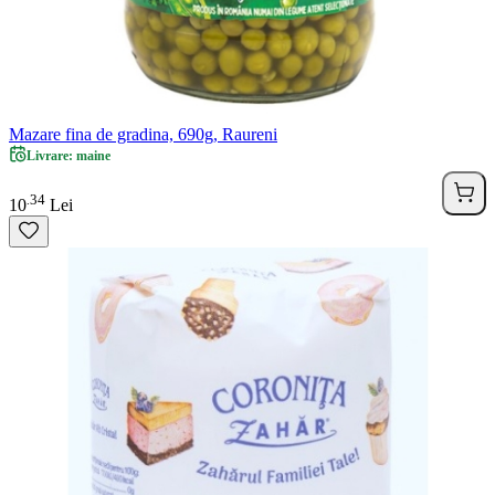
Mazare fina de gradina, 690g, Raureni
Livrare: maine
34
.
10
Lei