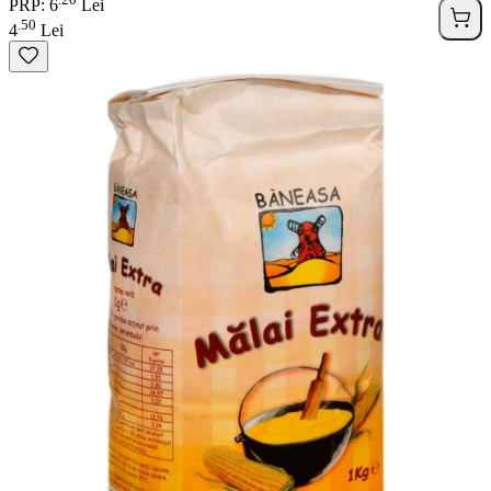
.
PRP: 6
Lei
50
.
4
Lei