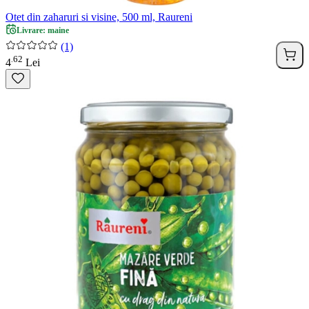
Otet din zaharuri si visine, 500 ml, Raureni
Livrare: maine
(1)
62
.
4
Lei