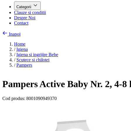
Categorii
Clauze si conditii
Despre Noi
Contact
Inapoi
Home
/
Igiena
/
Igiena si ingrijire Bebe
/
Scutece si chilotei
/
Pampers
Pampers Active Baby Nr. 2, 4-8 
Cod produs:
8001090949370