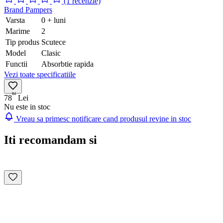
(1 recenzie)
Brand
Pampers
Varsta
0 + luni
Marime
2
Tip produs
Scutece
Model
Clasic
Functii
Absorbtie rapida
Vezi toate specificatiile
84
78
Lei
Nu este in stoc
Vreau sa primesc notificare cand produsul revine in stoc
Iti recomandam si