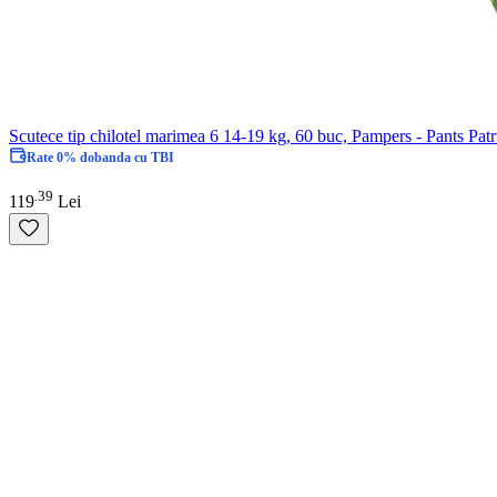
Scutece tip chilotel marimea 6 14-19 kg, 60 buc, Pampers - Pants Patr
Livrare: maine
39
.
119
Lei