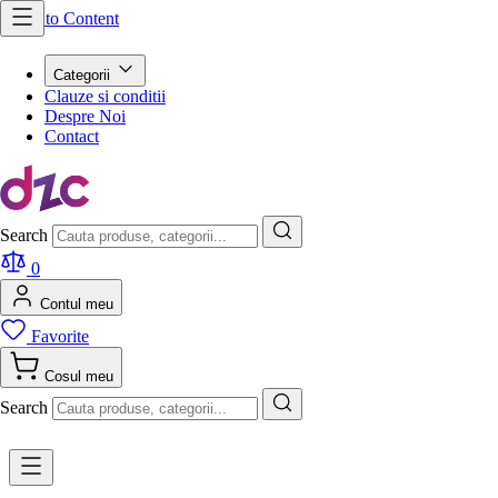
Skip to Content
Categorii
Clauze si conditii
Despre Noi
Contact
Search
0
Contul meu
Favorite
Cosul meu
Search