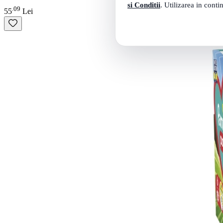
si Conditii
. Utilizarea in conti
09
.
55
Lei