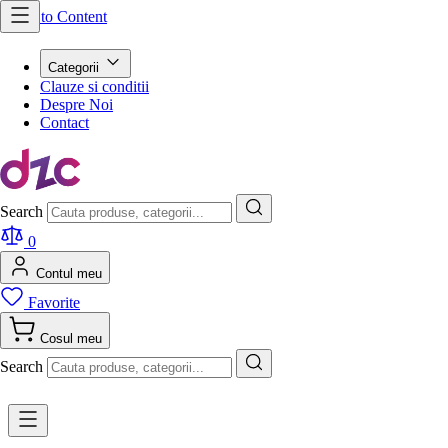
Skip to Content
Categorii
Clauze si conditii
Despre Noi
Contact
Search
0
Contul meu
Favorite
Cosul meu
Search