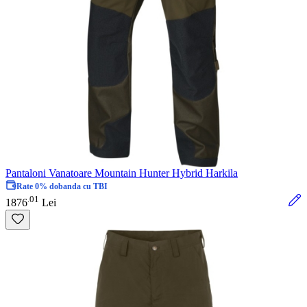
Pantaloni Vanatoare Mountain Hunter Hybrid Harkila
Rate 0% dobanda cu TBI
01
.
1876
Lei