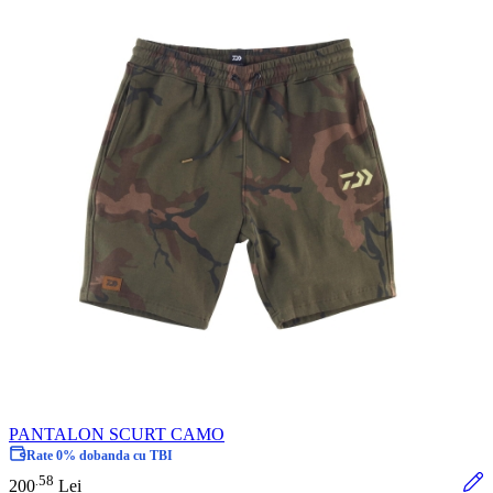
PANTALON SCURT CAMO
Rate 0% dobanda cu TBI
58
.
200
Lei