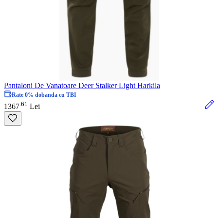
Pantaloni De Vanatoare Deer Stalker Light Harkila
Rate 0% dobanda cu TBI
61
.
1367
Lei