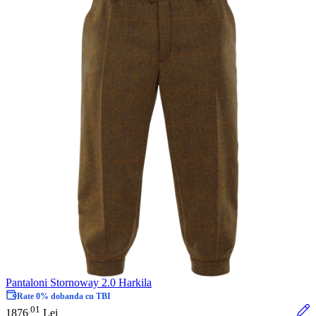
Pantaloni Stornoway 2.0 Harkila
Rate 0% dobanda cu TBI
01
.
1876
Lei