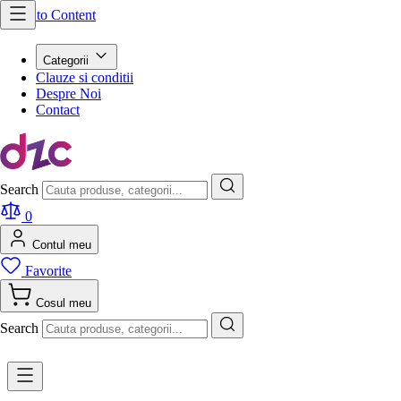
Skip to Content
Categorii
Clauze si conditii
Despre Noi
Contact
Search
0
Contul meu
Favorite
Cosul meu
Search