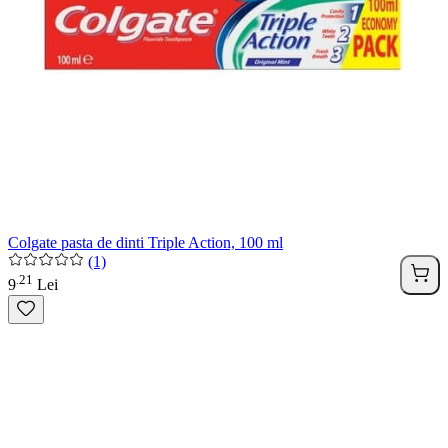
Colgate pasta de dinti Triple Action, 100 ml
(1)
21
.
9
Lei