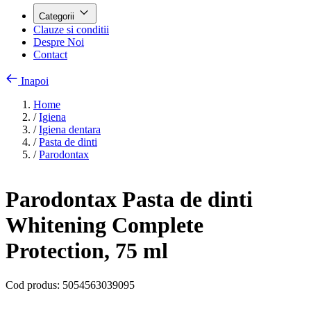
Categorii
Clauze si conditii
Despre Noi
Contact
Inapoi
Home
/
Igiena
/
Igiena dentara
/
Pasta de dinti
/
Parodontax
Parodontax Pasta de dinti
Whitening Complete
Protection, 75 ml
Cod produs:
5054563039095