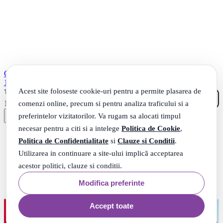
Colgate Max White Crystal Mint Pasta de dinti cu efect de albire ,
100 ml
Acest site foloseste cookie-uri pentru a permite plasarea de
(1)
11
.
comenzi online, precum si pentru analiza traficului si a
11
Lei
preferintelor vizitatorilor. Va rugam sa alocati timpul
necesar pentru a citi si a intelege
Politica de Cookie
,
Politica de Confidentialitate
si
Clauze si Conditii
.
Utilizarea in continuare a site-ului implică acceptarea
acestor politici, clauze si conditii.
Modifica preferinte
Accept toate