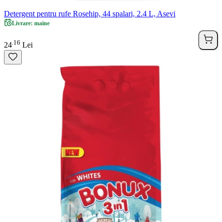
Detergent pentru rufe Rosehip, 44 spalari, 2.4 L, Asevi
Livrare: maine
16
.
24
Lei