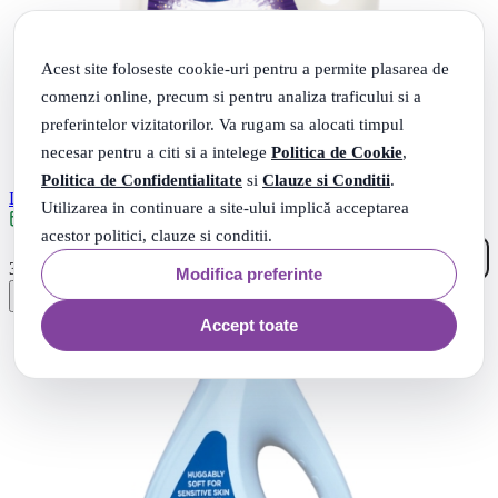
Acest site foloseste cookie-uri pentru a permite plasarea de
comenzi online, precum si pentru analiza traficului si a
preferintelor vizitatorilor. Va rugam sa alocati timpul
necesar pentru a citi si a intelege
Politica de Cookie
,
Politica de Confidentialitate
si
Clauze si Conditii
.
Detergent lichid pentru rufe Power Luxury 50 spalari, 2.5 L - Asevi
Utilizarea in continuare a site-ului implică acceptarea
Livrare: maine
acestor politici, clauze si conditii.
23
.
36
Lei
Modifica preferinte
Accept toate