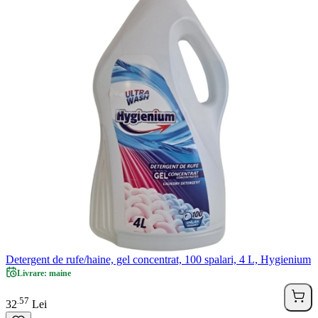
Detergent de rufe/haine, gel concentrat, 100 spalari, 4 L, Hygienium
Livrare: maine
57
.
32
Lei