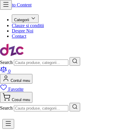
Skip to Content
Categorii
Clauze si conditii
Despre Noi
Contact
Search
0
Contul meu
Favorite
Cosul meu
Search