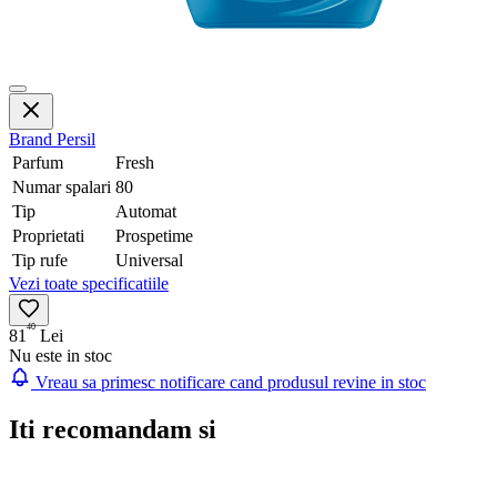
Brand
Persil
Parfum
Fresh
Numar spalari
80
Tip
Automat
Proprietati
Prospetime
Tip rufe
Universal
Vezi toate specificatiile
40
81
Lei
Nu este in stoc
Vreau sa primesc notificare cand produsul revine in stoc
Iti recomandam si