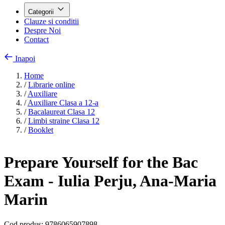
Categorii
Clauze si conditii
Despre Noi
Contact
Inapoi
Home
/
Librarie online
/
Auxiliare
/
Auxiliare Clasa a 12-a
/
Bacalaureat Clasa 12
/
Limbi straine Clasa 12
/
Booklet
Prepare Yourself for the Bac
Exam - Iulia Perju, Ana-Maria
Marin
Cod produs:
9786065907898