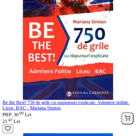
Be the Best! 750 de grile cu raspunsuri explicate. Admitere politie.
Liceu. BAC - Mariana Simion
00
.
PRP: 30
Lei
43
.
21
Lei