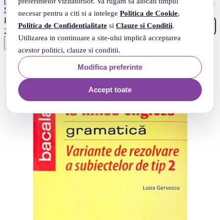
preferintelor vizitatorilor. Va rugam sa alocati timpul
cu raspunsuri explicate. Liceu, BAC, Academia de Politie - Mariana
Simion
necesar pentru a citi si a intelege
Politica de Cookie
,
00
.
PRP: 30
Lei
Politica de Confidentialitate
si
Clauze si Conditii
.
43
.
21
Lei
Utilizarea in continuare a site-ului implică acceptarea
acestor politici, clauze si conditii.
Modifica preferinte
Accept toate