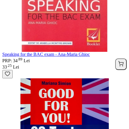
Speaking for the BAC exam - Ana-Maria Ghioc
89
.
PRP: 34
Lei
25
.
33
Lei