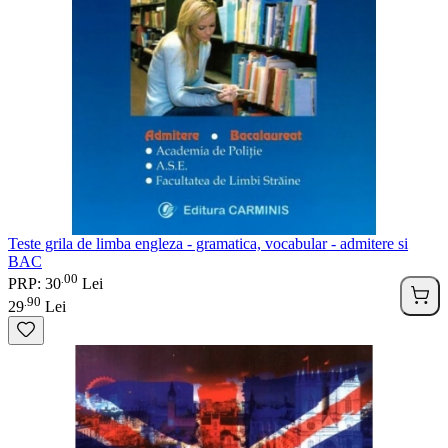
Teste grila de limba engleza - gramatica, vocabular - admitere si
BAC
00
.
PRP: 30
Lei
90
.
29
Lei