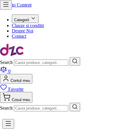
Skip to Content
Categorii
Clauze si conditii
Despre Noi
Contact
Search
0
Contul meu
Favorite
Cosul meu
Search