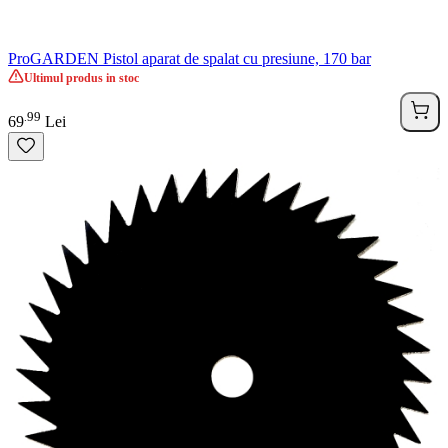
ProGARDEN Pistol aparat de spalat cu presiune, 170 bar
Ultimul produs in stoc
99
.
69
Lei