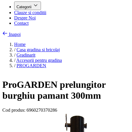
Categorii
Clauze si conditii
Despre Noi
Contact
Inapoi
Home
/
Casa gradina si bricolaj
/
Gradinarit
/
Accesorii pentru gradina
/
PROGARDEN
ProGARDEN prelungitor
burghiu pamant 300mm
Cod produs:
6960270370286