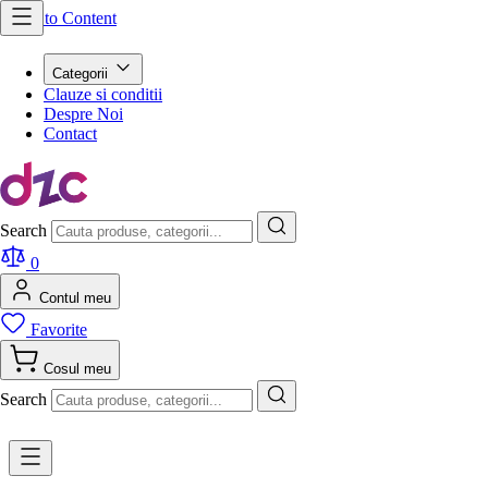
Skip to Content
Categorii
Clauze si conditii
Despre Noi
Contact
Search
0
Contul meu
Favorite
Cosul meu
Search