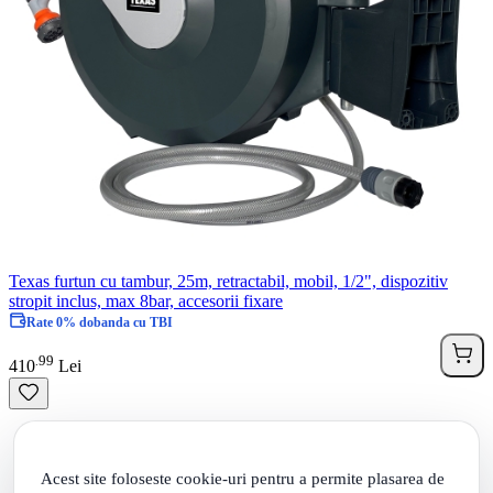
Texas furtun cu tambur, 25m, retractabil, mobil, 1/2", dispozitiv
stropit inclus, max 8bar, accesorii fixare
Rate 0% dobanda cu TBI
99
.
410
Lei
Acest site foloseste cookie-uri pentru a permite plasarea de