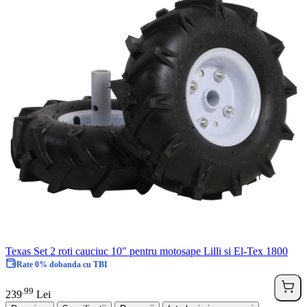
Texas Set 2 roti cauciuc 10" pentru motosape Lilli si El-Tex 1800
Rate 0% dobanda cu TBI
99
.
239
Lei