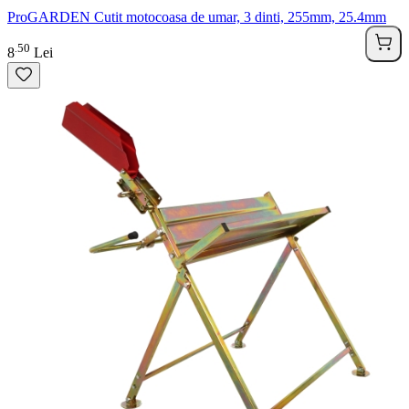
ProGARDEN Cutit motocoasa de umar, 3 dinti, 255mm, 25.4mm
50
.
8
Lei