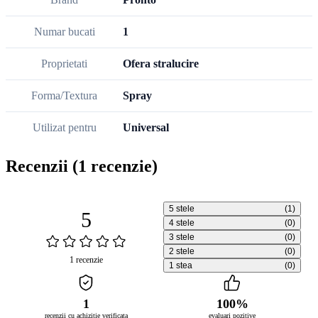
Numar bucati
1
Proprietati
Ofera stralucire
Forma/Textura
Spray
Utilizat pentru
Universal
Recenzii
(1 recenzie)
5 stele
(1)
5
4 stele
(0)
3 stele
(0)
2 stele
(0)
1 recenzie
1 stea
(0)
1
100%
recenzii cu achizitie verificata
evaluari pozitive