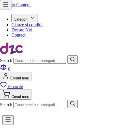
Skip to Content
Categorii
Clauze si conditii
Despre Noi
Contact
Search
0
Contul meu
Favorite
Cosul meu
Search