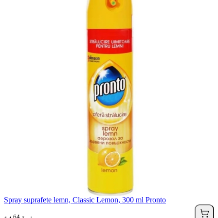
Spray suprafete lemn, Classic Lemon, 300 ml Pronto
64
.