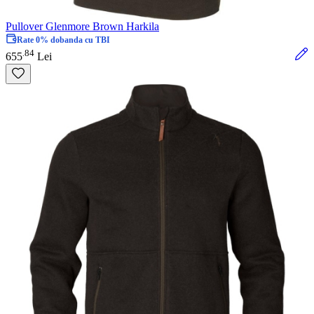
Pullover Glenmore Brown Harkila
Rate 0% dobanda cu TBI
84
.
655
Lei