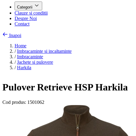
Categorii
Clauze si conditii
Despre Noi
Contact
Inapoi
Home
/
Imbracaminte si incaltaminte
/
Imbracaminte
/
Jachete si pulovere
/
Harkila
Pulover Retrieve HSP Harkila
Cod produs:
1501062