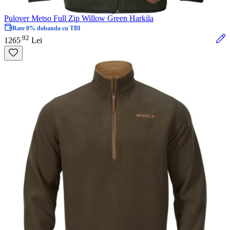
Pulover Metso Full Zip Willow Green Harkila
Rate 0% dobanda cu TBI
92
.
1265
Lei