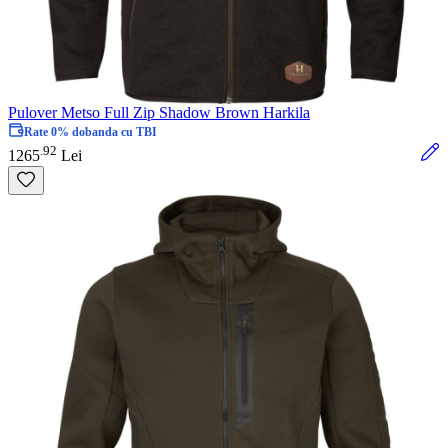
Pulover Metso Full Zip Shadow Brown Harkila
Rate 0% dobanda cu TBI
92
.
1265
Lei