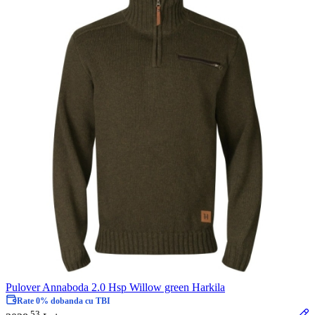
Pulover Annaboda 2.0 Hsp Willow green Harkila
Rate 0% dobanda cu TBI
53
.