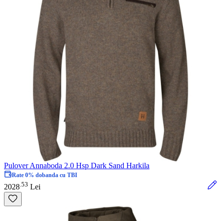
Pulover Annaboda 2.0 Hsp Dark Sand Harkila
Rate 0% dobanda cu TBI
53
.
2028
Lei