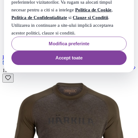
preferintelor vizitatorilor. Va rugam sa alocati timpul
necesar pentru a citi si a intelege
Politica de Cookie
,
Politica de Confidentialitate
si
Clauze si Conditii
.
Utilizarea in continuare a site-ului implică acceptarea
acestor politici, clauze si conditii.
Modifica preferinte
Pulover Metso Half Zip Harkila
Accept toate
Rate 0% dobanda cu TBI
24
.
1164
Lei