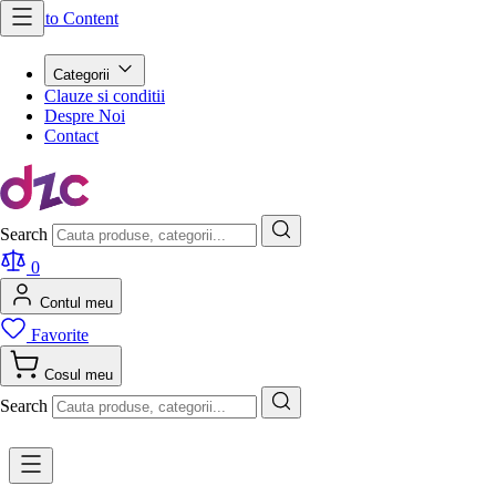
Skip to Content
Categorii
Clauze si conditii
Despre Noi
Contact
Search
0
Contul meu
Favorite
Cosul meu
Search