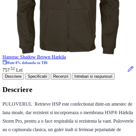
Hanorac Shadow Brown Harkila
Rate 0% dobanda cu TBI
52
.
757
Lei
Descriere
Specificatii
Recenzii
Intrebari si raspunsuri
Descriere
PULOVERUL Retrieve HSP este confectionat dintr-un amestec de
lana moale, dar rezistent si incorporeaza o membrana HSP® Härkila
Storm Pro, pentru a o face respirabila si rezistenta la vant. Puloverele
au o captuseala clasica, un guler inalt si fermoar pejumatate de