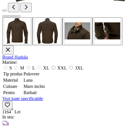
Brand
Harkila
Marime:
S
M
L
XL
XXL
3XL
Tip produs
Pulovere
Material
Lana
Culoare
Maro inchis
Pentru
Barbati
Vezi toate specificatiile
24
1164
Lei
In stoc