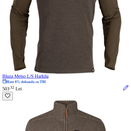
Bluza Metso L/S Harkila
Rate 0% dobanda cu TBI
32
.
503
Lei