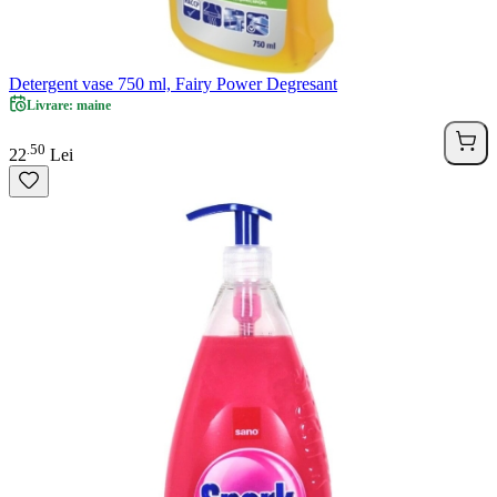
Detergent vase 750 ml, Fairy Power Degresant
Livrare: maine
50
.
22
Lei