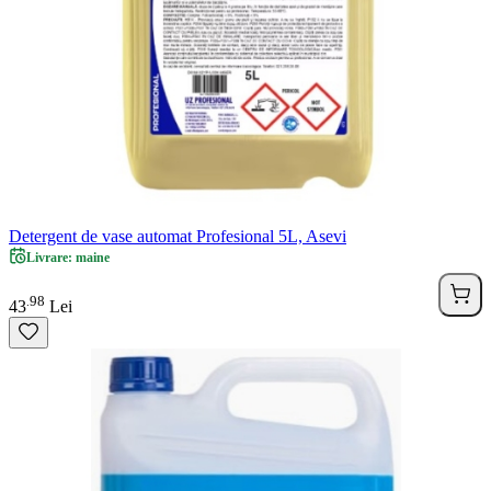
Detergent de vase automat Profesional 5L, Asevi
Livrare: maine
98
.
43
Lei