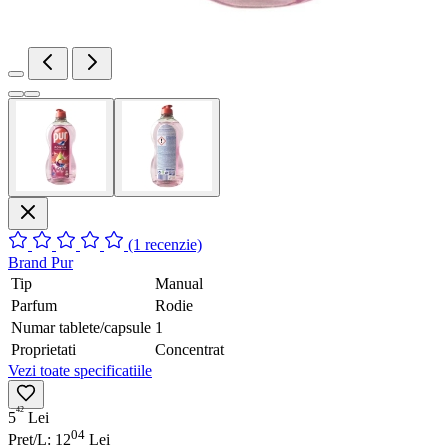
(1 recenzie)
Brand
Pur
Tip
Manual
Parfum
Rodie
Numar tablete/capsule
1
Proprietati
Concentrat
Vezi toate specificatiile
42
5
Lei
04
Pret/L: 12
Lei