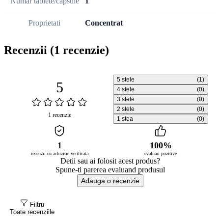
Numar tablete/capsule
1
Proprietati
Concentrat
Recenzii
(1 recenzie)
5 stele
(1)
5
4 stele
(0)
3 stele
(0)
2 stele
(0)
1 recenzie
1 stea
(0)
1
100%
recenzii cu achizitie verificata
evaluari pozitive
Detii sau ai folosit acest produs?
Spune-ti parerea evaluand produsul
Adauga o recenzie
Filtru
Toate recenziile