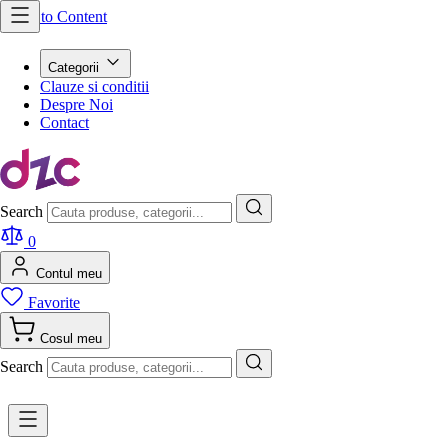
Skip to Content
Categorii
Clauze si conditii
Despre Noi
Contact
Search
0
Contul meu
Favorite
Cosul meu
Search