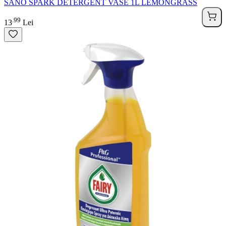
SANO SPARK DETERGENT VASE 1L LEMONGRASS
99
.
13
Lei