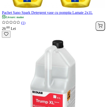
Pachet Sano Spark Detergent vase cu pompita Lamaie 2x1L
Livrare: maine
(1)
60
.
26
Lei