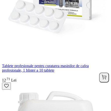
Tablete profesionale pentru curatarea masinilor de cafea
profesionale, 1 blister a 10 tablete
71
.
12
Lei