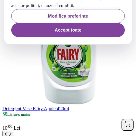
acestor politici, clauze si conditii.
Modifica preferinte
Accept toate
Detergent Vase Fairy Apple 450ml
Livrare: maine
00
.
10
Lei