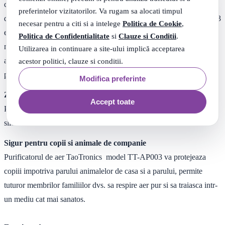
carbune activ si filtru HEPA care elimina in mod eficient 99. 97%
preferintelor vizitatorilor. Va rugam sa alocati timpul
din particulele aeriene de pana la 0,3 microni. Filtrarea puternica in 3
necesar pentru a citi si a intelege
Politica de Cookie
,
etape capteaza si elimina agentii patogeni din aer pentru a oferi cel
Politica de Confidentialitate
si
Clauze si Conditii
.
mai curat aer. Senzorul incorporat detecteaza in timp real calitatea
Utilizarea in continuare a site-ului implică acceptarea
aerului din incapere si va afisa cu exactitate prin culori gradul de
acestor politici, clauze si conditii.
poluare. Purificatorul de aer va indica cand filtrul trebuie inlocuit.
Modifica preferinte
Zgomot redus de functionare
Accept toate
Produce un zgomot de pana la 32 dB in modul Repaus, mult mai
silentios decat atmosfera intr-o biblioteca.
Sigur pentru copii si animale de companie
Purificatorul de aer TaoTronics model TT-AP003 va protejeaza
copiii impotriva parului animalelor de casa si a parului, permite
tuturor membrilor familiilor dvs. sa respire aer pur si sa traiasca intr-
un mediu cat mai sanatos.