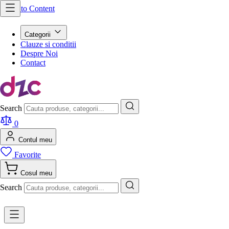
Skip to Content
Categorii
Clauze si conditii
Despre Noi
Contact
Search
0
Contul meu
Favorite
Cosul meu
Search