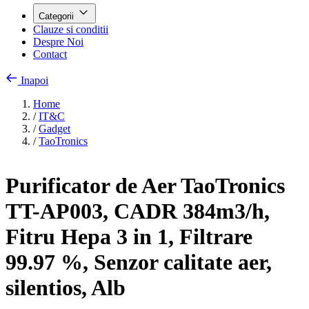
Categorii
Clauze si conditii
Despre Noi
Contact
Inapoi
Home
/
IT&C
/
Gadget
/
TaoTronics
Purificator de Aer TaoTronics
TT-AP003, CADR 384m3/h,
Fitru Hepa 3 in 1, Filtrare
99.97 %, Senzor calitate aer,
silentios, Alb