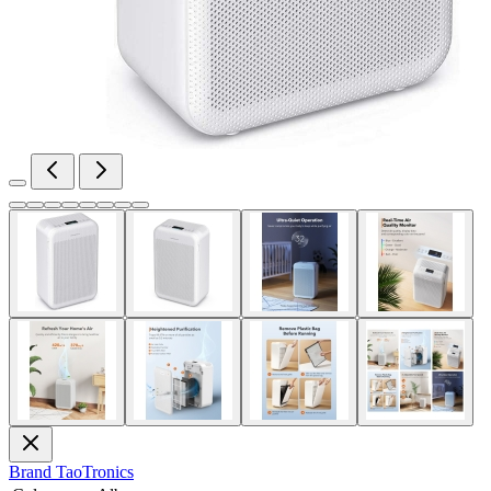
Brand
TaoTronics