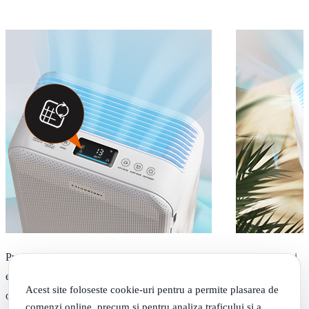
Purificatorul de aer TaoTronics, model TT-AP003, filtreaza rapid si
eficient polenul, parul de animale de companie si praful din aer intr-
Acest site foloseste cookie-uri pentru a permite plasarea de
o suprafata de 30 mp. Are in componenta un pre-filtru, un filtru de
comenzi online, precum si pentru analiza traficului si a