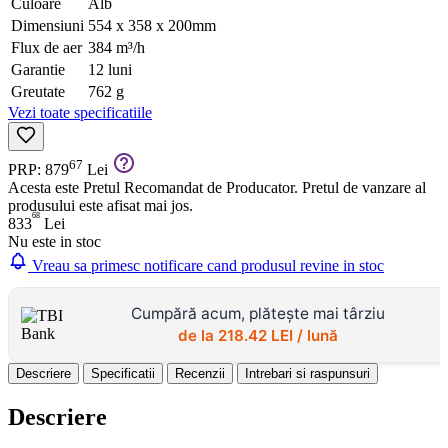
Culoare
Alb
Dimensiuni
554 x 358 x 200mm
Flux de aer
384 m³/h
Garantie
12 luni
Greutate
762 g
Vezi toate specificatiile
67
PRP: 879
Lei
Acesta este Pretul Recomandat de Producator. Pretul de vanzare al
produsului este afisat mai jos.
68
833
Lei
Nu este in stoc
Vreau sa primesc notificare cand produsul revine in stoc
Cumpără acum, plătește mai târziu
de la
218.42
LEI / lună
Descriere
Specificatii
Recenzii
Intrebari si raspunsuri
Descriere