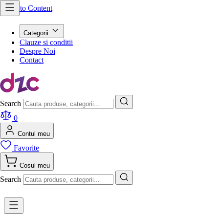
Skip to Content
Categorii
Clauze si conditii
Despre Noi
Contact
Search
0
Contul meu
Favorite
Cosul meu
Search