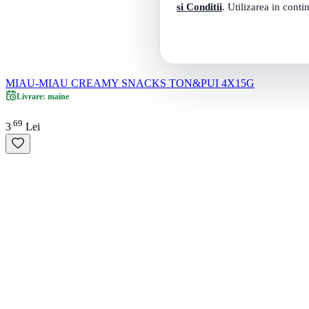
si Conditii
. Utilizarea in conti
MIAU-MIAU CREAMY SNACKS TON&PUI 4X15G
Livrare: maine
69
.
3
Lei