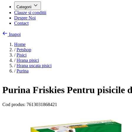
Categorii
Clauze si conditii
Despre Noi
Contact
Inapoi
Home
/
Petshop
/
Pisici
/
Hrana pisici
/
Hrana uscata pisici
/
Purina
Purina Friskies Pentru pisicile 
Cod produs:
7613031868421