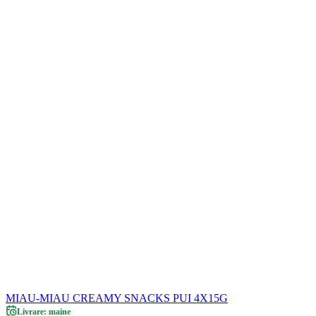
MIAU-MIAU CREAMY SNACKS PUI 4X15G
Livrare: maine