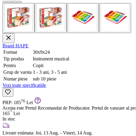
Brand
HAPE
Format
30x9x24
Tip produs
Instrument muzical
Pentru
Copii
Grup de varsta
1 - 3 ani, 3 - 5 ani
Numar piese
sub 10 piese
Vezi toate specificatiile
76
PRP: 185
Lei
Acesta este Pretul Recomandat de Producator. Pretul de vanzare al prod
72
165
Lei
In stoc
Livrare estimata:
Joi, 13 Aug. - Vineri, 14 Aug.