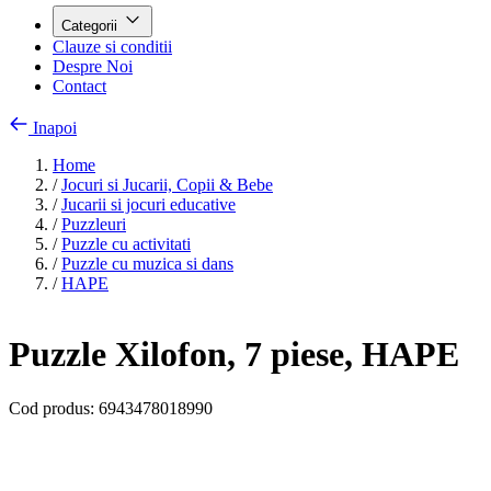
Categorii
Clauze si conditii
Despre Noi
Contact
Inapoi
Home
/
Jocuri si Jucarii, Copii & Bebe
/
Jucarii si jocuri educative
/
Puzzleuri
/
Puzzle cu activitati
/
Puzzle cu muzica si dans
/
HAPE
Puzzle Xilofon, 7 piese, HAPE
Cod produs:
6943478018990