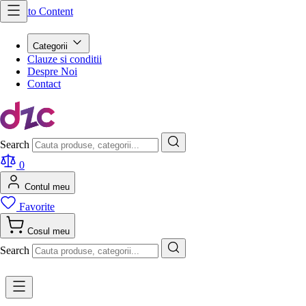
Skip to Content
Categorii
Clauze si conditii
Despre Noi
Contact
Search
0
Contul meu
Favorite
Cosul meu
Search