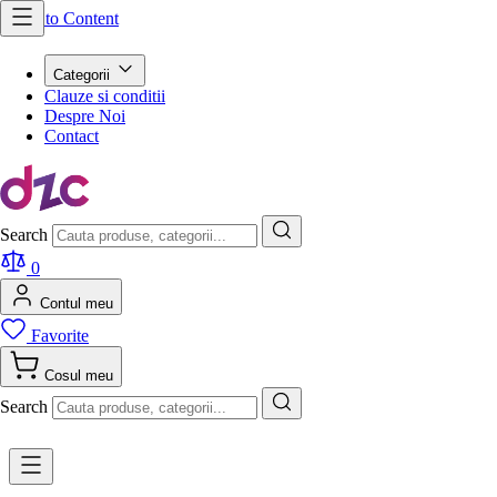
Skip to Content
Categorii
Clauze si conditii
Despre Noi
Contact
Search
0
Contul meu
Favorite
Cosul meu
Search