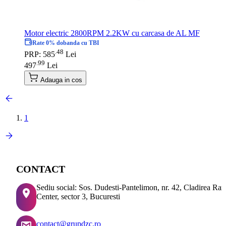
Motor electric 2800RPM 2.2KW cu carcasa de AL MF
Rate 0% dobanda cu TBI
48
.
PRP: 585
Lei
99
.
497
Lei
Adauga in cos
1
CONTACT
Sediu social: Sos. Dudesti-Pantelimon, nr. 42, Cladirea Ra
Center, sector 3, Bucuresti
contact@grupdzc.ro