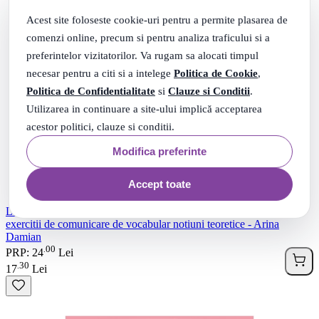
Acest site foloseste cookie-uri pentru a permite plasarea de
comenzi online, precum si pentru analiza traficului si a
preferintelor vizitatorilor. Va rugam sa alocati timpul
necesar pentru a citi si a intelege
Politica de Cookie
,
Politica de Confidentialitate
si
Clauze si Conditii
.
Utilizarea in continuare a site-ului implică acceptarea
acestor politici, clauze si conditii.
Modifica preferinte
Accept toate
Limba si literatura romana. Clasa a 4-a. Caiet de lucru. Lecturi
exercitii de comunicare de vocabular notiuni teoretice - Arina
Damian
00
.
PRP: 24
Lei
30
.
17
Lei