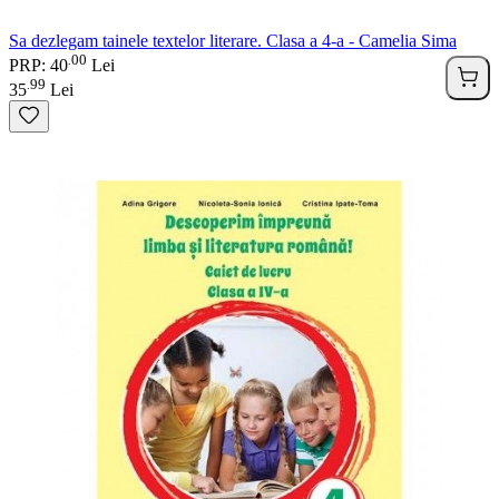
Sa dezlegam tainele textelor literare. Clasa a 4-a - Camelia Sima
00
.
PRP: 40
Lei
99
.
35
Lei