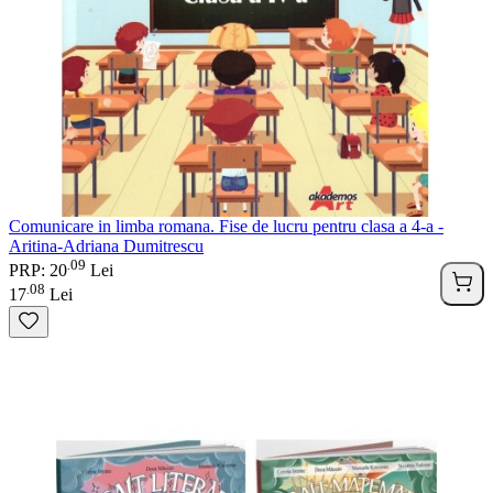
Comunicare in limba romana. Fise de lucru pentru clasa a 4-a -
Aritina-Adriana Dumitrescu
09
.
PRP: 20
Lei
08
.
17
Lei