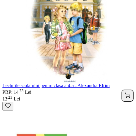
Lecturile scolarului pentru clasa a 4-a - Alexandra Efrim
75
.
PRP: 14
Lei
23
.
13
Lei