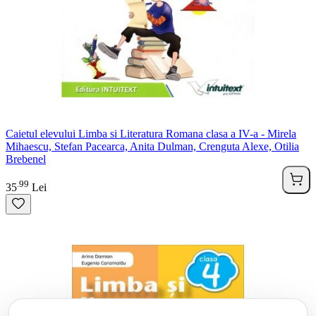
Caietul elevului Limba si Literatura Romana clasa a IV-a - Mirela
Mihaescu, Stefan Pacearca, Anita Dulman, Crenguta Alexe, Otilia
Brebenel
99
.
35
Lei