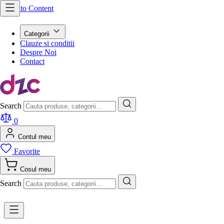
Skip to Content
Categorii
Clauze si conditii
Despre Noi
Contact
Search
0
Contul meu
Favorite
Cosul meu
Search