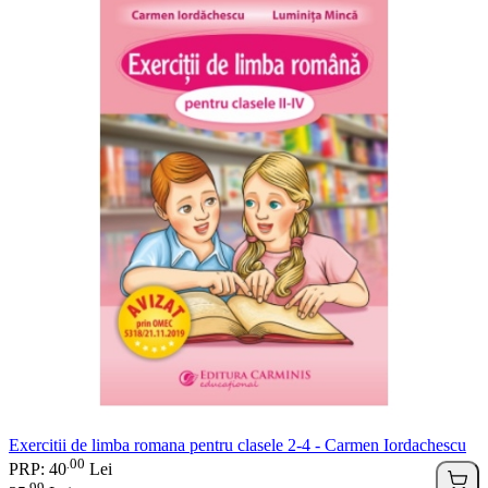
Exercitii de limba romana pentru clasele 2-4 - Carmen Iordachescu
00
.
PRP: 40
Lei
99