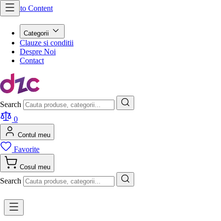
Skip to Content
Categorii
Clauze si conditii
Despre Noi
Contact
Search
0
Contul meu
Favorite
Cosul meu
Search