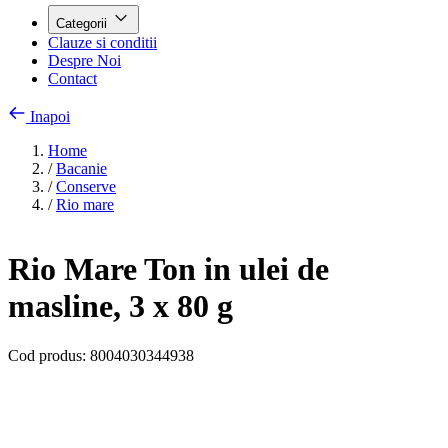
Categorii
Clauze si conditii
Despre Noi
Contact
Inapoi
Home
/
Bacanie
/
Conserve
/
Rio mare
Rio Mare Ton in ulei de
masline, 3 x 80 g
Cod produs:
8004030344938