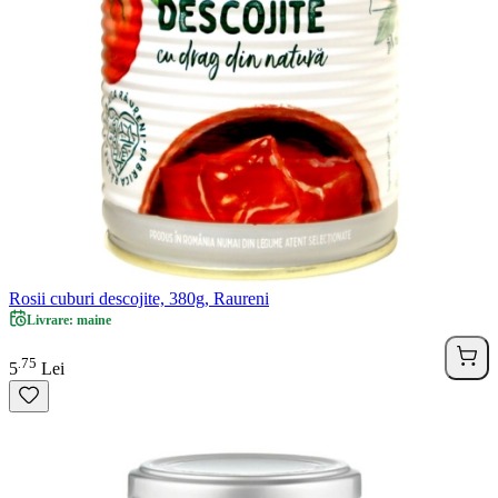
Rosii cuburi descojite, 380g, Raureni
Livrare: maine
75
.
5
Lei