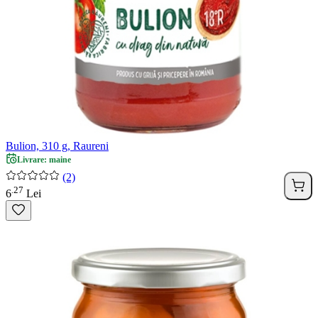
Bulion, 310 g, Raureni
Livrare: maine
(2)
27
.
6
Lei