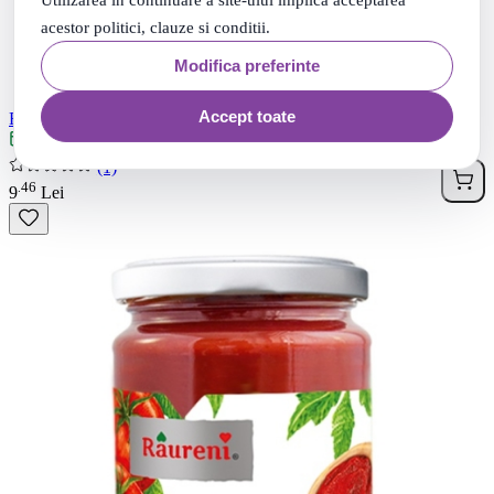
acestor politici, clauze si conditii.
Modifica preferinte
Accept toate
Raureni Fasole pastai galbena taiata, 720 g
Livrare: maine
(1)
46
.
9
Lei