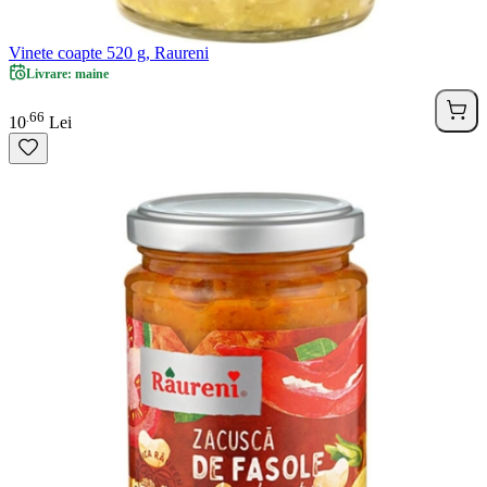
Vinete coapte 520 g, Raureni
Livrare: maine
66
.
10
Lei