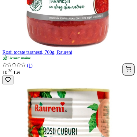
Rosii tocate taranesti, 700g, Raureni
Livrare: maine
(1)
20
.
10
Lei