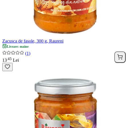
Zacusca de fasole, 300 g, Raureni
Livrare: maine
(1)
45
.
13
Lei