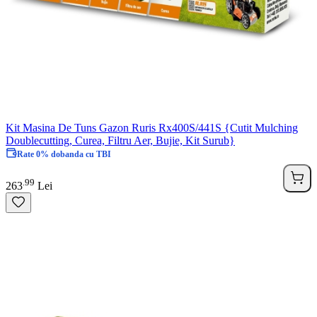
Kit Masina De Tuns Gazon Ruris Rx400S/441S {Cutit Mulching
Doublecutting, Curea, Filtru Aer, Bujie, Kit Surub}
Rate 0% dobanda cu TBI
99
.
263
Lei