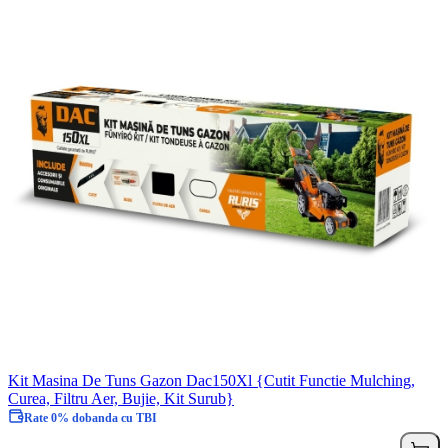
Kit Masina De Tuns Gazon Dac150Xl {Cutit Functie Mulching,
Curea, Filtru Aer, Bujie, Kit Surub}
Rate 0% dobanda cu TBI