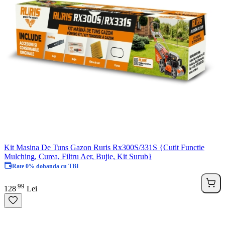
Kit Masina De Tuns Gazon Ruris Rx300S/331S {Cutit Functie
Mulching, Curea, Filtru Aer, Bujie, Kit Surub}
Rate 0% dobanda cu TBI
99
.
128
Lei