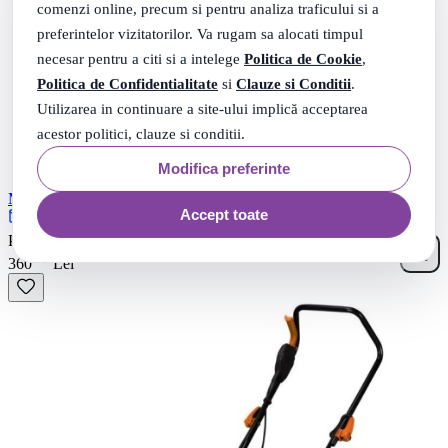
comenzi online, precum si pentru analiza traficului si a
preferintelor vizitatorilor. Va rugam sa alocati timpul
necesar pentru a citi si a intelege
Politica de Cookie
,
Politica de Confidentialitate
si
Clauze si Conditii
.
Utilizarea in continuare a site-ului implică acceptarea
acestor politici, clauze si conditii.
Modifica preferinte
Masina de tuns gazon, 1.2 kW, 32 cm, 30L, Micul Fermier
Accept toate
Rate 0% dobanda cu TBI
10
.
PRP: 417
Lei
99
.
360
Lei