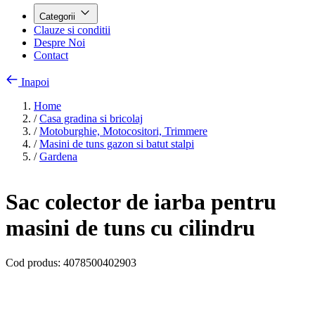
Categorii
Clauze si conditii
Despre Noi
Contact
Inapoi
Home
/
Casa gradina si bricolaj
/
Motoburghie, Motocositori, Trimmere
/
Masini de tuns gazon si batut stalpi
/
Gardena
Sac colector de iarba pentru
masini de tuns cu cilindru
Cod produs:
4078500402903