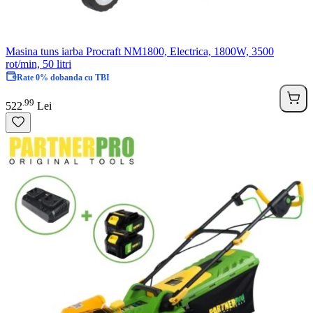
Masina tuns iarba Procraft NM1800, Electrica, 1800W, 3500
rot/min, 50 litri
Rate 0% dobanda cu TBI
99
.
522
Lei