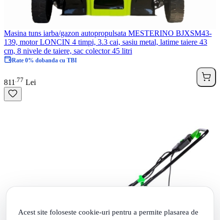
Masina tuns iarba/gazon autopropulsata MESTERINO BJXSM43-
139, motor LONCIN 4 timpi, 3.3 cai, sasiu metal, latime taiere 43
cm, 8 nivele de taiere, sac colector 45 litri
Rate 0% dobanda cu TBI
77
.
811
Lei
Acest site foloseste cookie-uri pentru a permite plasarea de