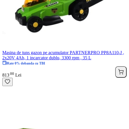
Masina de tuns gazon pe acumulator PARTNERPRO PP8A110-J ,
2x20V 4Ah, 1 incarcator dublu, 3300 rpm , 35 L
Rate 0% dobanda cu TBI
00
.
813
Lei