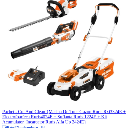
Pachet - Cut And Clean {Masina De Tuns Gazon Ruris Rxi3324E +
Electrofoarfeca Ruris4024E + Suflanta Ruris 1224E + Kit
Acumulator+Incarcator Ruris Alfa Up 2424E}
Rate 0% dobanda cu TBI