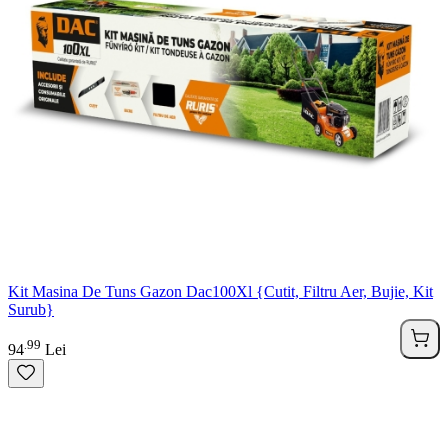
Kit Masina De Tuns Gazon Dac100Xl {Cutit, Filtru Aer, Bujie, Kit
Surub}
99
.
94
Lei