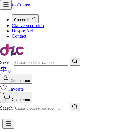
Skip to Content
Categorii
Clauze si conditii
Despre Noi
Contact
Search
0
Contul meu
Favorite
Cosul meu
Search