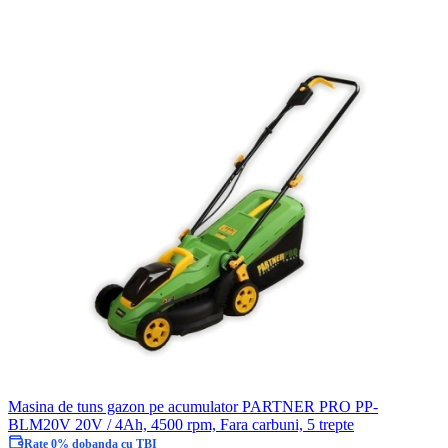
Masina de tuns gazon pe acumulator PARTNER PRO PP-
BLM20V 20V / 4Ah, 4500 rpm, Fara carbuni, 5 trepte
Rate 0% dobanda cu TBI