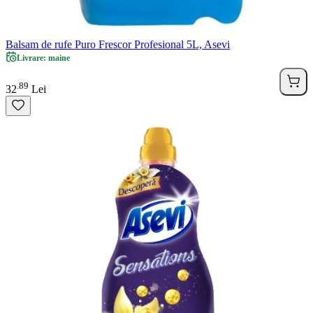
Balsam de rufe Puro Frescor Profesional 5L, Asevi
Livrare: maine
89
.
32
Lei