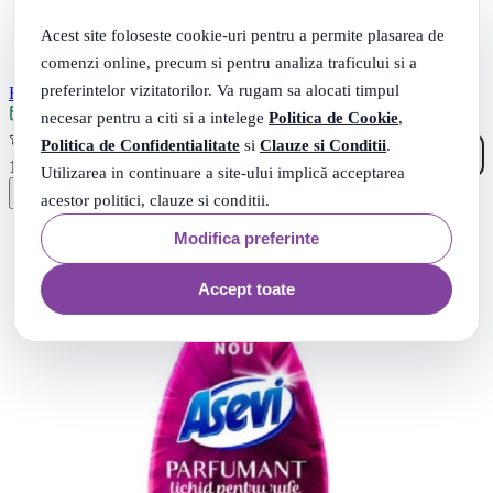
Acest site foloseste cookie-uri pentru a permite plasarea de
comenzi online, precum si pentru analiza traficului si a
preferintelor vizitatorilor. Va rugam sa alocati timpul
Balsam de rufe 1.44ml 60 de spalari - Asevi ZEN Sensations
Livrare: maine
necesar pentru a citi si a intelege
Politica de Cookie
,
(1)
Politica de Confidentialitate
si
Clauze si Conditii
.
08
.
12
Lei
Utilizarea in continuare a site-ului implică acceptarea
acestor politici, clauze si conditii.
Modifica preferinte
Accept toate