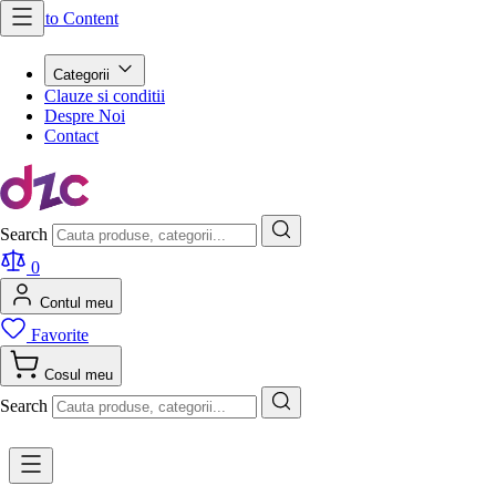
Skip to Content
Categorii
Clauze si conditii
Despre Noi
Contact
Search
0
Contul meu
Favorite
Cosul meu
Search