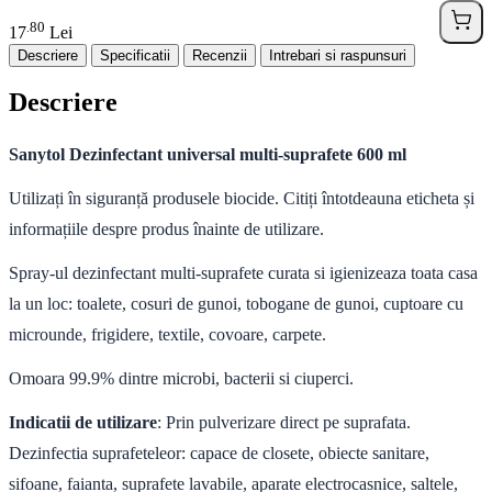
80
.
17
Lei
Descriere
Specificatii
Recenzii
Intrebari si raspunsuri
Descriere
Sanytol Dezinfectant universal multi-suprafete 600 ml
Utilizați în siguranță produsele biocide. Citiți întotdeauna eticheta și
informațiile despre produs înainte de utilizare.
Spray-ul dezinfectant multi-suprafete curata si igienizeaza toata casa
la un loc: toalete, cosuri de gunoi, tobogane de gunoi, cuptoare cu
microunde, frigidere, textile, covoare, carpete.
Omoara 99.9% dintre microbi, bacterii si ciuperci.
Indicatii de utilizare
: Prin pulverizare direct pe suprafata.
Dezinfectia suprafeteleor: capace de closete, obiecte sanitare,
sifoane, faianta, suprafete lavabile, aparate electrocasnice, saltele,