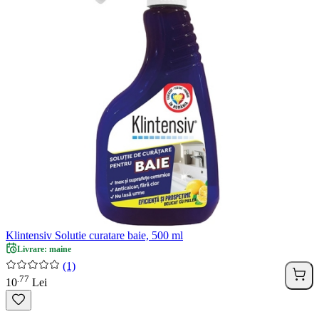
Klintensiv Solutie curatare baie, 500 ml
Livrare: maine
(1)
77
.
10
Lei