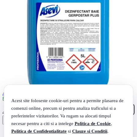
Asevi profesional dezinfectant baie gerpostar plus, 5L
Livrare: maine
Acest site foloseste cookie-uri pentru a permite plasarea de
comenzi online, precum si pentru analiza traficului si a
00
.
41
Lei
preferintelor vizitatorilor. Va rugam sa alocati timpul
necesar pentru a citi si a intelege
Politica de Cookie
,
Politica de Confidentialitate
si
Clauze si Conditii
.