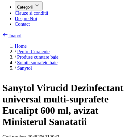
Categorii
Clauze si conditii
Despre Noi
Contact
Inapoi
Home
/
Pentru Curatenie
/
Produse curatare baie
/
Solutii suprafete baie
/
Sanytol
Sanytol Virucid Dezinfectant
universal multi-suprafete
Eucalipt 600 ml, avizat
Ministerul Sanatatii
Cod produs:
3045206312042