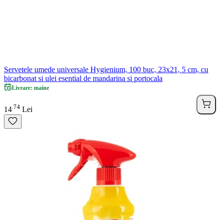
Servetele umede universale Hygienium, 100 buc, 23x21, 5 cm, cu
bicarbonat si ulei esential de mandarina si portocala
Livrare: maine
74
.
14
Lei