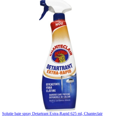
Solutie baie spray Detartrant Extra-Rapid 625 ml, Chanteclair