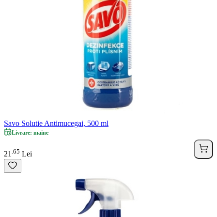
Savo Solutie Antimucegai, 500 ml
Livrare: maine
65
.
21
Lei