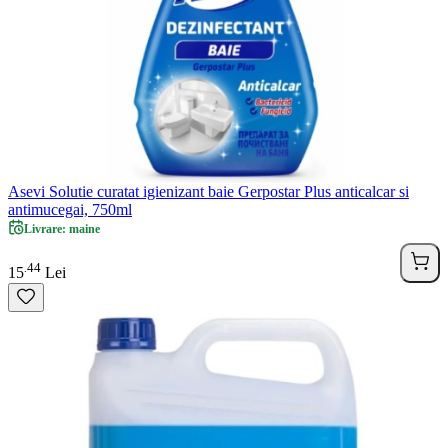
Asevi Solutie curatat igienizant baie Gerpostar Plus anticalcar si
antimucegai, 750ml
Livrare: maine
44
.
15
Lei