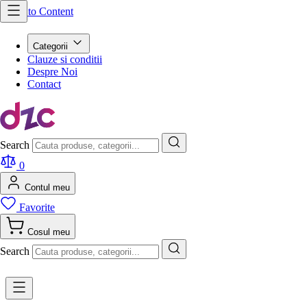
Skip to Content
Categorii
Clauze si conditii
Despre Noi
Contact
Search
0
Contul meu
Favorite
Cosul meu
Search