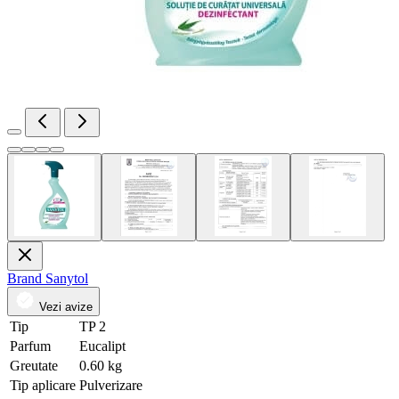
Brand
Sanytol
Vezi avize
Tip
TP 2
Parfum
Eucalipt
Greutate
0.60 kg
Tip aplicare
Pulverizare