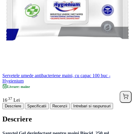
Servetele umede antibacteriene maini, cu capac 100 buc -
Hygienium
Livrare: maine
37
.
16
Lei
Descriere
Specificatii
Recenzii
Intrebari si raspunsuri
Descriere
Sanytol Gel dezinfectant pentru maini Biocid, 250 ml