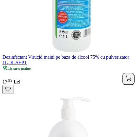
Dezinfectant Virucid maini pe baza de alcool 75% cu pulverizator
1L, K-SEPT
Livrare: maine
99
.
17
Lei