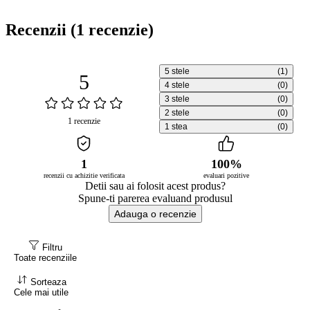
Recenzii
(1 recenzie)
5 stele
(1)
5
4 stele
(0)
3 stele
(0)
2 stele
(0)
1 recenzie
1 stea
(0)
1
100%
recenzii cu achizitie verificata
evaluari pozitive
Detii sau ai folosit acest produs?
Spune-ti parerea evaluand produsul
Adauga o recenzie
Filtru
Toate recenziile
Sorteaza
Cele mai utile