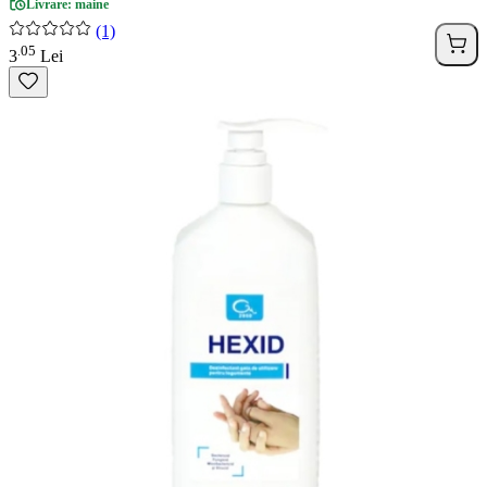
Livrare: maine
(1)
05
.
3
Lei