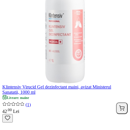
Klintensiv Virucid Gel dezinfectant maini, avizat Ministerul
Sanatatii, 1000 ml
Livrare: maine
(1)
00
.
42
Lei