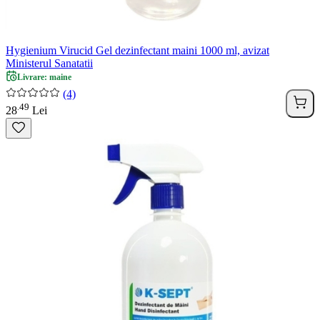
Hygienium Virucid Gel dezinfectant maini 1000 ml, avizat
Ministerul Sanatatii
Livrare: maine
(4)
49
.
28
Lei