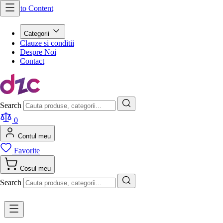
Skip to Content
Categorii
Clauze si conditii
Despre Noi
Contact
Search
0
Contul meu
Favorite
Cosul meu
Search