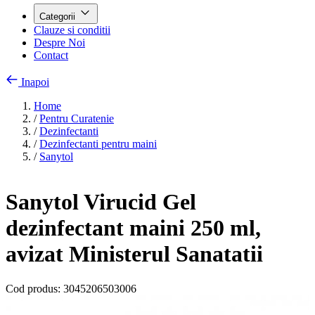
Categorii
Clauze si conditii
Despre Noi
Contact
Inapoi
Home
/
Pentru Curatenie
/
Dezinfectanti
/
Dezinfectanti pentru maini
/
Sanytol
Sanytol Virucid Gel
dezinfectant maini 250 ml,
avizat Ministerul Sanatatii
Cod produs:
3045206503006