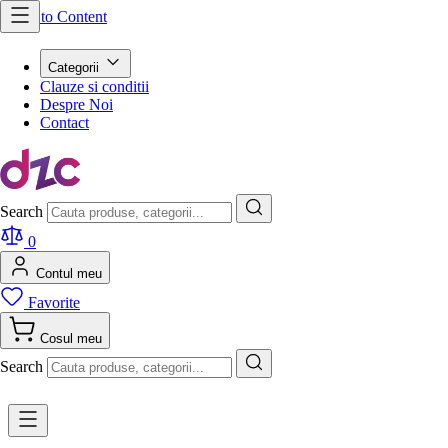
Skip to Content
Categorii
Clauze si conditii
Despre Noi
Contact
Search
0
Contul meu
Favorite
Cosul meu
Search