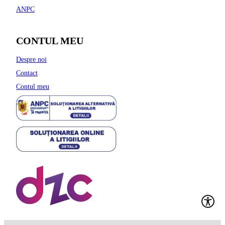
ANPC
CONTUL MEU
Despre noi
Contact
Contul meu