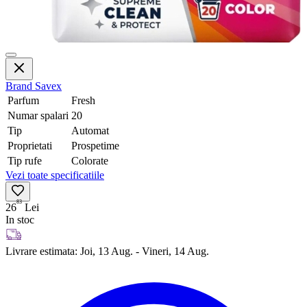
Brand
Savex
Parfum
Fresh
Numar spalari
20
Tip
Automat
Proprietati
Prospetime
Tip rufe
Colorate
Vezi toate specificatiile
83
26
Lei
In stoc
Livrare estimata:
Joi, 13 Aug. - Vineri, 14 Aug.