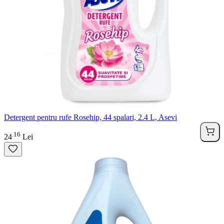
Detergent pentru rufe Rosehip, 44 spalari, 2.4 L, Asevi
16
.
24
Lei