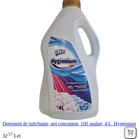
Detergent de rufe/haine, gel concentrat, 100 spalari, 4 L, Hygienium
57
.
32
Lei