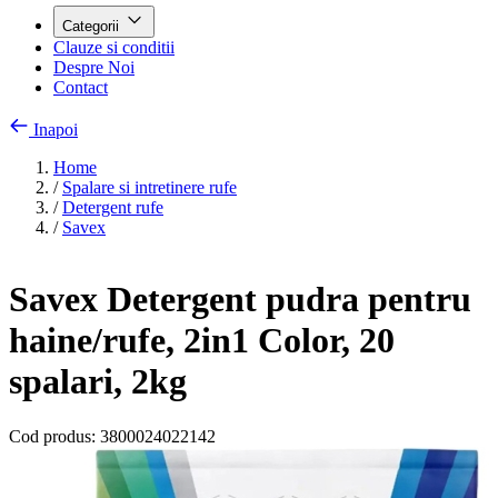
Categorii
Clauze si conditii
Despre Noi
Contact
Inapoi
Home
/
Spalare si intretinere rufe
/
Detergent rufe
/
Savex
Savex Detergent pudra pentru
haine/rufe, 2in1 Color, 20
spalari, 2kg
Cod produs:
3800024022142